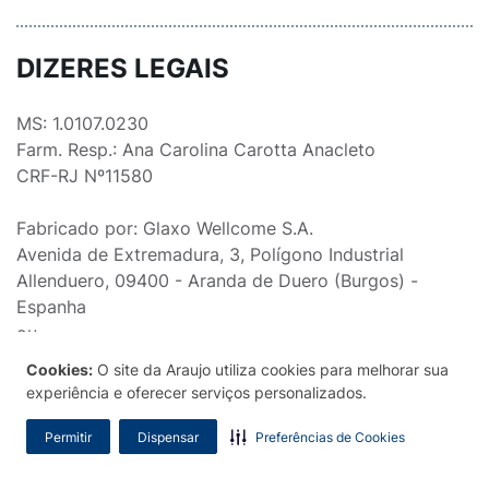
DIZERES LEGAIS
MS: 1.0107.0230
Farm. Resp.: Ana Carolina Carotta Anacleto
CRF-RJ Nº11580
Fabricado por: Glaxo Wellcome S.A.
Avenida de Extremadura, 3, Polígono Industrial
Allenduero, 09400 - Aranda de Duero (Burgos) -
Espanha
ou
Cookies:
O site da Araujo utiliza cookies para melhorar sua
Glaxo Wellcome Production
experiência e oferecer serviços personalizados.
23, rue Lavoisier, Zone Industrielle nº 2, 27000, Evreux
- França
Permitir
Dispensar
Preferências de Cookies