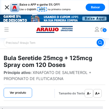
×
Baixe o APP e ganhe 5% OFF!
Baixar
cupom
Use o
APP5
na primeira compra
0
Araujo
Bulário Araujo
Seretide 25mcg + 125mcg Spra
Bula Seretide 25mcg + 125mcg
Spray com 120 Doses
Principio ativo:
XINAFOATO DE SALMETEROL +
PROPIONATO DE FLUTICASONA
Ver produto
A-
A+
Tamanho do Texto