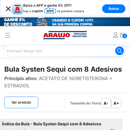
×
Baixe o APP e ganhe 5% OFF!
Baixar
cupom
Use o
APP5
na primeira compra
0
Araujo
Bulário Araujo
Systen Sequi com 8 Adesivos
Bula Systen Sequi com 8 Adesivos
Principio ativo:
ACETATO DE NORETISTERONA +
ESTRADIOL
Ver produto
A-
A+
Tamanho do Texto
Índice da Bula - Bula Systen Sequi com 8 Adesivos