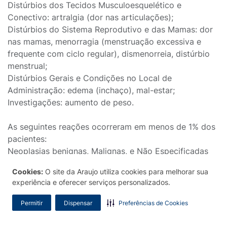
Distúrbios dos Tecidos Musculoesquelético e
Conectivo: artralgia (dor nas articulações);
Distúrbios do Sistema Reprodutivo e das Mamas: dor
nas mamas, menorragia (menstruação excessiva e
frequente com ciclo regular), dismenorreia, distúrbio
menstrual;
Distúrbios Gerais e Condições no Local de
Administração: edema (inchaço), mal-estar;
Investigações: aumento de peso.
As seguintes reações ocorreram em menos de 1% dos
pacientes:
Neoplasias benignas, Malignas, e Não Especificadas
(incluindo cistos e pólipos): câncer de mama em
Cookies:
O site da Araujo utiliza cookies para melhorar sua
mulheres, fibroadenoma de mama (nódulo na mama);
experiência e oferecer serviços personalizados.
Distúrbios Psiquiátricos: diminuição da libido (desejo
sexual), aumento da libido (desejo sexual);
Permitir
Dispensar
Preferências de Cookies
Distúrbios do Sistema Nervoso: distúrbio de atenção,
tontura;