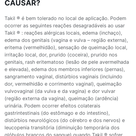
CAUSAR?
Takil ® é bem tolerado no local de aplicação. Podem
ocorrer as seguintes reações desagradáveis ao usar
Takil ® : reações alérgicas locais, edema (inchaço),
edema dos genitais (vagina e vulva – região externa),
eritema (vermelhidão), sensação de queimação local,
irritação local, dor, prurido (coceira), prurido nos
genitais, rash eritematoso (lesão de pele avermelhada
e elevada), edema dos membros inferiores (pernas),
sangramento vaginal, distúrbios vaginais (incluindo
dor, vermelhidão e corrimento vaginal), queimação
vulvovaginal (da vulva e da vagina) e dor vulvar
(região externa da vagina), queimação (ardência)
urinária. Podem ocorrer efeitos colaterais
gastrintestinais (do estômago e do intestino),
distúrbios neurológicos (do cérebro e dos nervos) e
leucopenia transitória (diminuição temporária dos
glóbulos brancos do sangue) quando Takil ® sofrer