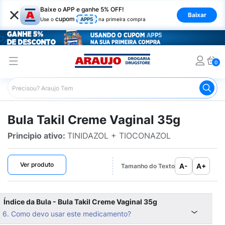
×
Baixe o APP e ganhe 5% OFF!
Baixar
cupom
Use o
APP5
na primeira compra
0
Araujo
Bulário Araujo
Takil Creme Vaginal 35g
Bula Takil Creme Vaginal 35g
Principio ativo:
TINIDAZOL + TIOCONAZOL
Ver produto
A-
A+
Tamanho do Texto
Índice da Bula - Bula Takil Creme Vaginal 35g
6. Como devo usar este medicamento?