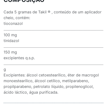
Cada 5 gramas de Takil ® , conteúdo de um aplicador
cheio, contém:
tioconazol
............................................................................................................
100 mg
tinidazol
............................................................................................................
150 mg
excipientes q.s.p.
...........................................................................................................
g
Excipientes: álcool cetoestearílico, éter de macrogol
monoestearílico, álcool cetílico, metilparabeno,
propilparabeno, petrolato líquido, propilenoglicol,
ácido láctico, água purificada.