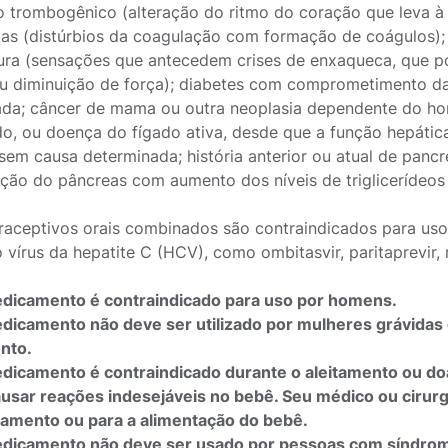
o trombogênico (alteração do ritmo do coração que leva à 
das (distúrbios da coagulação com formação de coágulos);
ra (sensações que antecedem crises de enxaqueca, que po
u diminuição de força); diabetes com comprometimento da 
ada; câncer de mama ou outra neoplasia dependente do ho
do, ou doença do fígado ativa, desde que a função hepáti
sem causa determinada; história anterior ou atual de pancr
ação do pâncreas com aumento dos níveis de triglicerídeos
raceptivos orais combinados são contraindicados para us
 vírus da hepatite C (HCV), como ombitasvir, paritaprevir, r
dicamento é contraindicado para uso por homens.
dicamento não deve ser utilizado por mulheres grávidas 
nto.
dicamento é contraindicado durante o aleitamento ou doa
usar reações indesejáveis no bebê. Seu médico ou cirurgi
tamento ou para a alimentação do bebê.
dicamento não deve ser usado por pessoas com síndrom