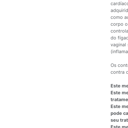
cardíac
adquiri
como au
corpo o
control
do fíga
vaginal 
(inflam
Os cont
contra o
Este me
Este me
tratame
Este me
pode ca
seu tra
Este me