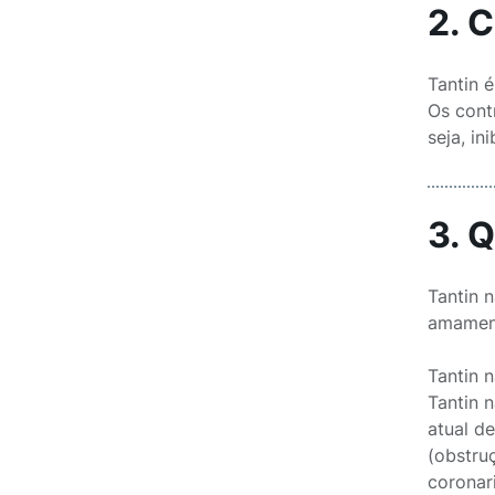
2. 
Tantin 
Os cont
seja, i
3. 
Tantin 
amamen
Tantin 
Tantin 
atual d
(obstru
coronar