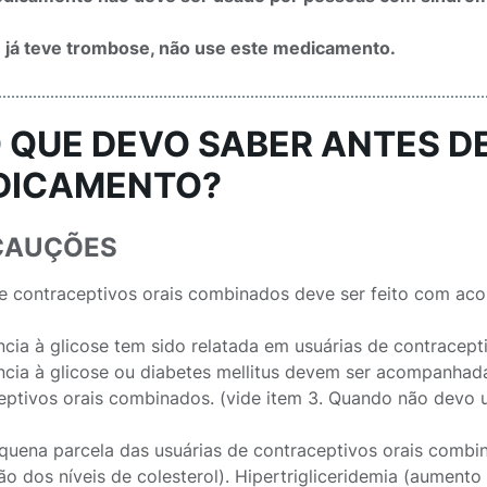
 já teve trombose, não use este medicamento.
O QUE DEVO SABER ANTES D
DICAMENTO?
CAUÇÕES
e contraceptivos orais combinados deve ser feito com a
ância à glicose tem sido relatada em usuárias de contracep
ância à glicose ou diabetes mellitus devem ser acompanha
eptivos orais combinados. (vide item 3. Quando não devo 
uena parcela das usuárias de contraceptivos orais combin
ão dos níveis de colesterol). Hipertrigliceridemia (aument