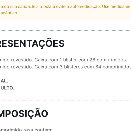
e da sua saúde: leia a bula e evite a automedicação. Use medicam
acêutico.
RESENTAÇÕES
ido revestido. Caixa com 1 blister com 28 comprimidos.
ido revestido. Caixa com 3 blisteres com 84 comprimidos
AL.
DULTO.
MPOSIÇÃO
mprimido rosa contém: