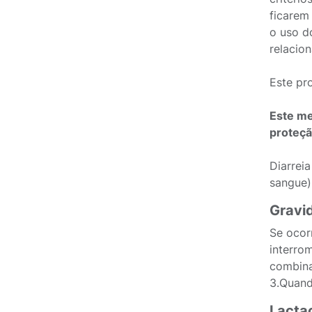
ficarem
o uso d
relacio
Este pr
Este me
proteçã
Diarrei
sangue)
Gravi
Se ocor
interro
combina
3.Quand
Lacta