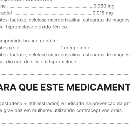
....................................................................... 0,060 mg
iol ................................................................... 0,015 mg
tes: lactose, celulose microcristalina, estearato de magnési
a, hipromelose e óxido férrico.
mprimido branco contém:
s q.s.p. ................................ 1 comprimido
tes: lactose, celulose microcristalina, estearato de magnési
a, dióxido de silício e hipromelose.
PARA QUE ESTE MEDICAMENT
(gestodeno + etinilestradiol) é indicado na prevenção da g
e gravidez em mulheres utilizando contraceptivos orais.