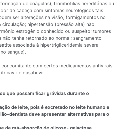
formação de coágulos); trombofilias hereditárias ou
 dor de cabeça com sintomas neurológicos tais
dem ser alterações na visão, formigamentos no
circulação; hipertensão (pressão alta) não
rmônio estrogênio conhecido ou suspeito; tumores
ca não tenha retornado ao normal; sangramento
eatite associada à hipertrigliceridemia severa
 no sangue).
o concomitante com certos medicamentos antivirais
itonavir e dasabuvir.
ou que possam ficar grávidas durante o
ção de leite, pois é excretado no leite humano e
ão-dentista deve apresentar alternativas para o
e de má-absorção de glicose- galactose.