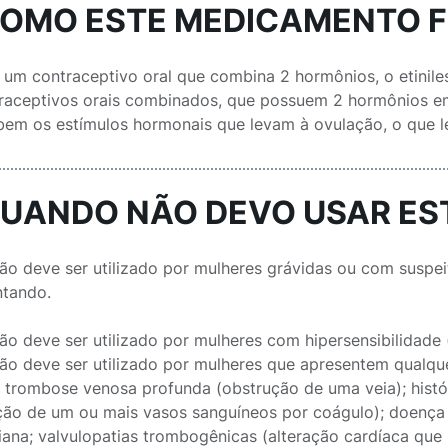
COMO ESTE MEDICAMENTO 
é um contraceptivo oral que combina 2 hormônios, o etinile
raceptivos orais combinados, que possuem 2 hormônios e
nibem os estímulos hormonais que levam à ovulação, o que 
QUANDO NÃO DEVO USAR E
não deve ser utilizado por mulheres grávidas ou com suspe
tando.
não deve ser utilizado por mulheres com hipersensibilidade
não deve ser utilizado por mulheres que apresentem qualque
e trombose venosa profunda (obstrução de uma veia); histó
ção de um ou mais vasos sanguíneos por coágulo); doença v
iana; valvulopatias trombogênicas (alteração cardíaca que 