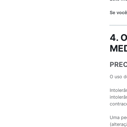
Se você
4. 
ME
PRE
O uso d
Intoler
intoler
contrac
Uma peq
(alteraç