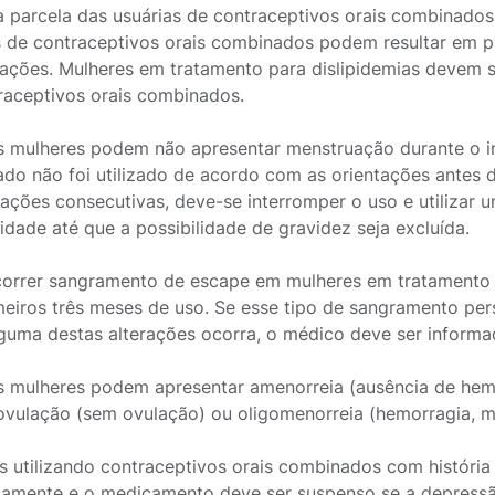
 parcela das usuárias de contraceptivos orais combinados.
s de contraceptivos orais combinados podem resultar em pa
ações. Mulheres em tratamento para dislipidemias devem 
raceptivos orais combinados.
 mulheres podem não apresentar menstruação durante o in
do não foi utilizado de acordo com as orientações antes 
ações consecutivas, deve-se interromper o uso e utilizar
idade até que a possibilidade de gravidez seja excluída.
orrer sangramento de escape em mulheres em tratamento 
meiros três meses de uso. Se esse tipo de sangramento pers
guma destas alterações ocorra, o médico deve ser informa
 mulheres podem apresentar amenorreia (ausência de hemo
vulação (sem ovulação) ou oligomenorreia (hemorragia, 
s utilizando contraceptivos orais combinados com históri
osamente e o medicamento deve ser suspenso se a depress