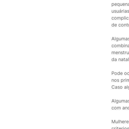
pequena
usuária
complic
de cont
Algumas
combina
menstru
da natal
Pode oc
nos pri
Caso al
Algumas
com ano
Mulhere
criteri