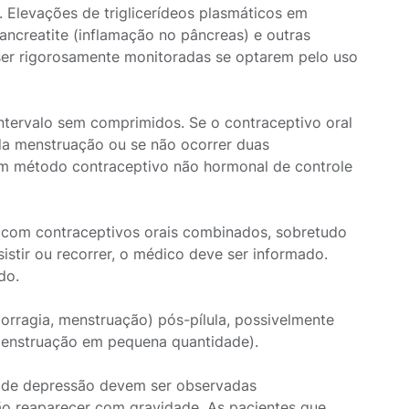
 Elevações de triglicerídeos plasmáticos em
ncreatite (inflamação no pâncreas) e outras
ser rigorosamente monitoradas se optarem pelo uso
tervalo sem comprimidos. Se o contraceptivo oral
da menstruação ou se não ocorrer duas
 um método contraceptivo não hormonal de controle
com contraceptivos orais combinados, sobretudo
istir ou recorrer, o médico deve ser informado.
do.
rragia, menstruação) pós-pílula, possivelmente
menstruação em pequena quantidade).
a de depressão devem ser observadas
ão reaparecer com gravidade. As pacientes que