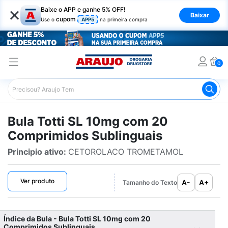
×
Baixe o APP e ganhe 5% OFF!
Baixar
cupom
Use o
APP5
na primeira compra
0
Araujo
Bulário Araujo
Totti SL 10mg com 20 Comprimid
Bula Totti SL 10mg com 20
Comprimidos Sublinguais
Principio ativo:
CETOROLACO TROMETAMOL
Ver produto
A-
A+
Tamanho do Texto
Índice da Bula - Bula Totti SL 10mg com 20
Comprimidos Sublinguais