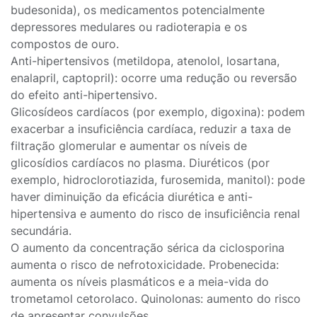
budesonida), os medicamentos potencialmente
depressores medulares ou radioterapia e os
compostos de ouro.
Anti-hipertensivos (metildopa, atenolol, losartana,
enalapril, captopril): ocorre uma redução ou reversão
do efeito anti-hipertensivo.
Glicosídeos cardíacos (por exemplo, digoxina): podem
exacerbar a insuficiência cardíaca, reduzir a taxa de
filtração glomerular e aumentar os níveis de
glicosídios cardíacos no plasma. Diuréticos (por
exemplo, hidroclorotiazida, furosemida, manitol): pode
haver diminuição da eficácia diurética e anti-
hipertensiva e aumento do risco de insuficiência renal
secundária.
O aumento da concentração sérica da ciclosporina
aumenta o risco de nefrotoxicidade. Probenecida:
aumenta os níveis plasmáticos e a meia-vida do
trometamol cetorolaco. Quinolonas: aumento do risco
de apresentar convulsões.