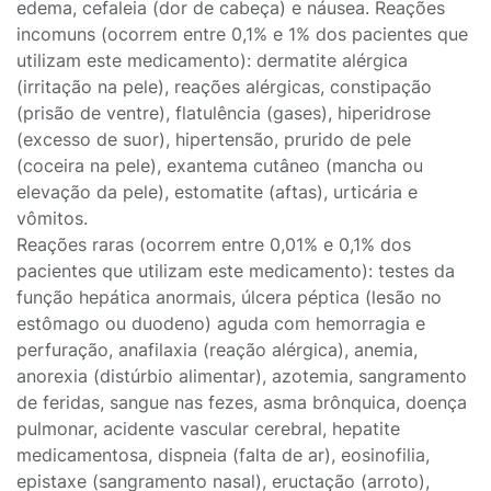
edema, cefaleia (dor de cabeça) e náusea. Reações
incomuns (ocorrem entre 0,1% e 1% dos pacientes que
utilizam este medicamento): dermatite alérgica
(irritação na pele), reações alérgicas, constipação
(prisão de ventre), flatulência (gases), hiperidrose
(excesso de suor), hipertensão, prurido de pele
(coceira na pele), exantema cutâneo (mancha ou
elevação da pele), estomatite (aftas), urticária e
vômitos.
Reações raras (ocorrem entre 0,01% e 0,1% dos
pacientes que utilizam este medicamento): testes da
função hepática anormais, úlcera péptica (lesão no
estômago ou duodeno) aguda com hemorragia e
perfuração, anafilaxia (reação alérgica), anemia,
anorexia (distúrbio alimentar), azotemia, sangramento
de feridas, sangue nas fezes, asma brônquica, doença
pulmonar, acidente vascular cerebral, hepatite
medicamentosa, dispneia (falta de ar), eosinofilia,
epistaxe (sangramento nasal), eructação (arroto),