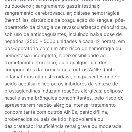
ou duodeno); sangramento gastrintestinal;
sangramento cerebrovascular; diátese hemorrágica
(hemofilia), distúrbios de coagulação do sangue; pós-
operatório de cirurgia de revascularização miocárdica,
sob uso de anticoagulantes, incluindo baixa dose de
heparina (2500 - 5000 unidades a cada 12 horas); em
pós-operatório com um alto risco de hemorragia ou
hemostasia incompleta; hipersensibilidade ao
trometamol cetorolaco, ou a qualquer um dos
componentes da fórmula ou a outros AINEs (anti-
inflamatórios não esteroidais), em pacientes onde o
ácido acetilsalicílico ou os inibidores da síntese de
prostaglandinas induzam reações alérgicas; polipose
nasal e asma brônquica concomitantes, pelo risco de
apresentarem reação alérgica intensa; tratamento
concomitante com outros AINEs, pentoxifilina,
probenecida ou sais de lítio; hipovolemia ou
desidratação; insuficiência renal grave ou moderada;