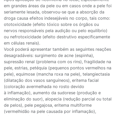
em grandes áreas da pele ou em casos onde a pele foi
seriamente lesada, observou-se que a absorção da
droga causa efeitos indesejáveis no corpo, tais como:
ototoxicidade (efeito tóxico sobre os órgãos ou
nervos responsáveis pela audição ou pelo equilíbrio)
ou nefrotoxicidade (efeito destrutivo especificamente
em células renais).
Você poderá apresentar também as seguintes reações
desagradáveis: surgimento de acne (espinha),
supressão renal (problema com os rins), fragilidade na
pele, estrias, petéquia (pequenos pontos vermelhos na
pele), equimose (mancha roxa na pele), telangiectasia
(dilatação dos vasos sanguíneos), eritema facial
(coloração avermelhada no rosto devido
à inflamação), aumento da sudorese (produção e
eliminação do suor), alopecia (redução parcial ou total
de pelos), pele pegajosa, eritema multiforme
(vermelhidão na pele causada por inflamação),