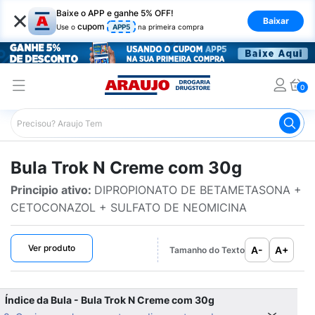
×
Baixe o APP e ganhe 5% OFF!
Baixar
cupom
Use o
APP5
na primeira compra
0
Araujo
Bulário Araujo
Trok N Creme com 30g
Bula Trok N Creme com 30g
Principio ativo:
DIPROPIONATO DE BETAMETASONA +
CETOCONAZOL + SULFATO DE NEOMICINA
Ver produto
A-
A+
Tamanho do Texto
Índice da Bula - Bula Trok N Creme com 30g