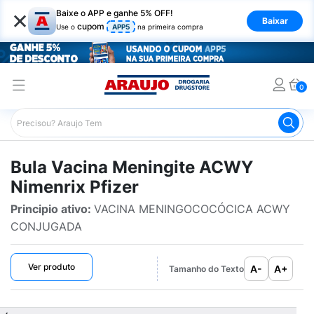
×
Baixe o APP e ganhe 5% OFF!
Baixar
cupom
Use o
APP5
na primeira compra
0
Araujo
Bulário Araujo
Vacina Meningite ACWY Nimenrix
Bula Vacina Meningite ACWY
Nimenrix Pfizer
Principio ativo:
VACINA MENINGOCOCÓCICA ACWY
CONJUGADA
Ver produto
A-
A+
Tamanho do Texto