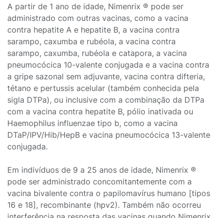
A partir de 1 ano de idade, Nimenrix ® pode ser
administrado com outras vacinas, como a vacina
contra hepatite A e hepatite B, a vacina contra
sarampo, caxumba e rubéola, a vacina contra
sarampo, caxumba, rubéola e catapora, a vacina
pneumocócica 10-valente conjugada e a vacina contra
a gripe sazonal sem adjuvante, vacina contra difteria,
tétano e pertussis acelular (também conhecida pela
sigla DTPa), ou inclusive com a combinação da DTPa
com a vacina contra hepatite B, pólio inativada ou
Haemophilus influenzae tipo b, como a vacina
DTaP/IPV/Hib/HepB e vacina pneumocócica 13-valente
conjugada.
Em indivíduos de 9 a 25 anos de idade, Nimenrix ®
pode ser administrado concomitantemente com a
vacina bivalente contra o papilomavírus humano [tipos
16 e 18], recombinante (hpv2). Também não ocorreu
interferência na resposta das vacinas quando Nimenrix