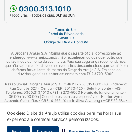
0300.313.1010
(Todo Brasil) Todos os dias, 06h às 00h
Termo de Uso
Portal da Privacidade
Covid-19
Código de Ética e Conduta
A Drogaria Araujo S/A informa que o seu site oficial corresponde ao
endereço www.araujo.com.br, não reconhecendo qualquer outro que
utilize indevidamente da sua marca. Para sua segurança recomendamos
que não sejam realizadas compras em sites desconhecidos que se utilizem
de forma fraudulenta da marca da Drogaria Araujo S.A. Em caso de
dúvidas, gentileza entrar em contato com (31) 3270-5000.
Razão Social: Drogaria Araujo S.A | CNPJ: 17.256.512.0001-16 | Endereço:
Rua Curitiba 327 - Centro - CEP: 30170-120 - Belo Horizonte - MG |
Telefones: 0300.313.1010 e (31) 3270-5000 Horário de funcionamento -
06:00h às 00:00h | Consultores técnicos responsáveis: Hairton Ayres
Azevedo Guimarães – CRF 10.965 | Yasmin Silva Alvarenga – CRF 52.584 -
Consultor substituto: Thiago Aguiar Pinheiro - CRF Nº 13.748. Alvará
Sanitário: 2025020713 | Autorização de Funcionamento da Empresa (AFE):
Cookies:
O site da Araujo utiliza cookies para melhorar sua
7.16355-1
experiência e oferecer serviços personalizados.
Permitir
Dispensar
Preferências de Cookies