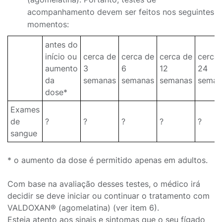
acompanhamento devem ser feitos nos seguintes
momentos:
antes do
início ou
cerca de
cerca de
cerca de
cerca
aumento
3
6
12
24
da
semanas
semanas
semanas
seman
dose*
Exames
de
?
?
?
?
?
sangue
* o aumento da dose é permitido apenas em adultos.
Com base na avaliação desses testes, o médico irá
decidir se deve iniciar ou continuar o tratamento com
VALDOXAN® (agomelatina) (ver item 6).
Esteja atento aos sinais e sintomas que o seu fígado