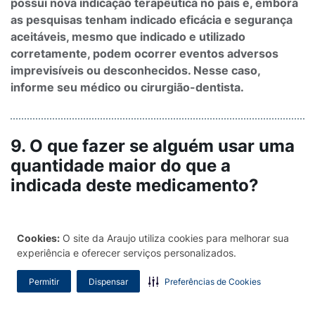
possui nova indicação terapêutica no país e, embora
as pesquisas tenham indicado eficácia e segurança
aceitáveis, mesmo que indicado e utilizado
corretamente, podem ocorrer eventos adversos
imprevisíveis ou desconhecidos. Nesse caso,
informe seu médico ou cirurgião-dentista.
9. O que fazer se alguém usar uma
quantidade maior do que a
indicada deste medicamento?
Se você tomou uma dose maior de VALDOXAN®
(agomelatina) do que deveria, ou se uma criança
Cookies:
O site da Araujo utiliza cookies para melhorar sua
experiência e oferecer serviços personalizados.
tomou este medicamento por acidente, entre em
contato com seu médico imediatamente.
Permitir
Dispensar
Preferências de Cookies
Os dados de superdose com Valdoxan® (agomelatina)