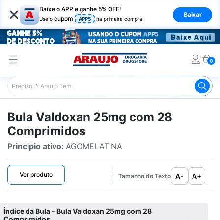
×
Baixe o APP e ganhe 5% OFF!
Baixar
cupom
Use o
APP5
na primeira compra
0
Araujo
Bulário Araujo
Valdoxan 25mg com 28 Compri
Bula Valdoxan 25mg com 28
Comprimidos
Principio ativo:
AGOMELATINA
Ver produto
A-
A+
Tamanho do Texto
Índice da Bula - Bula Valdoxan 25mg com 28
Comprimidos