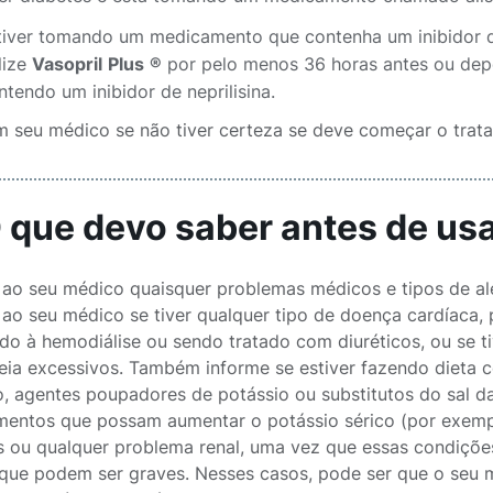
tiver tomando um medicamento que contenha um inibidor de 
ilize
Vasopril
Plus
®
por pelo menos 36 horas antes ou depo
ntendo um inibidor de neprilisina.
m seu médico se não tiver certeza se deve começar o tr
O que devo saber antes de u
 ao seu médico quaisquer problemas médicos e tipos de ale
 ao seu médico se tiver qualquer tipo de doença cardíaca, 
do à hemodiálise ou sendo tratado com diuréticos, ou se 
reia excessivos. Também informe se estiver fazendo dieta 
o, agentes poupadores de potássio ou substitutos do sal d
entos que possam aumentar o potássio sérico (por exempl
s ou qualquer problema renal, uma vez que essas condiçõe
que podem ser graves. Nesses casos, pode ser que o seu m