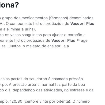
iona?
o grupo dos medicamentos (fármacos) denominados
CA). O componente hidroclorotiazida de
Vasopril Plus
a eliminar a urina).
do os vasos sanguíneos para ajudar o coração a
onente hidroclorotiazida de
Vasopril Plus
® age
al. Juntos, o maleato de enalapril e a
das as partes do seu corpo é chamada pressão
corpo. A pressão arterial normal faz parte da boa
 do dia, dependendo das atividades, do estresse e da
mplo, 120/80 (cento e vinte por oitenta). O número