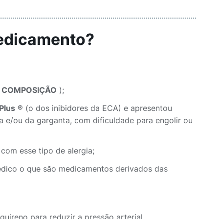
medicamento?
m
COMPOSIÇÃO
);
Plus
®
(o dos inibidores da ECA) e apresentou
ua e/ou da garganta, com dificuldade para engolir ou
com esse tipo de alergia;
médico o que são medicamentos derivados das
ireno para reduzir a pressão arterial.