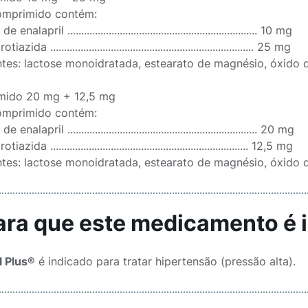
omprimido contém:
nalapril ..................................................................... 10 mg
azida .......................................................................... 25 mg
ntes: lactose monoidratada, estearato de magnésio, óxido 
mido 20 mg + 12,5 mg
omprimido contém:
enalapril ..................................................................... 20 mg
azida ........................................................................ 12,5 mg
ntes: lactose monoidratada, estearato de magnésio, óxido 
Para que este medicamento é 
l Plus®
é indicado para tratar hipertensão (pressão alta).