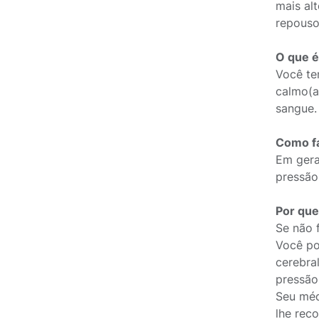
mais al
repouso
O que é
Você te
calmo(a
sangue.
Como fa
Em gera
pressão 
Por que
Se não 
Você po
cerebral
pressão
Seu méd
lhe reco