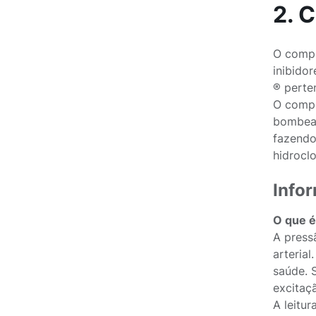
2. 
O compo
inibido
® perte
O compo
bombear
fazendo
hidroclo
Info
O que é
A press
arterial
saúde. 
excitaç
A leitu