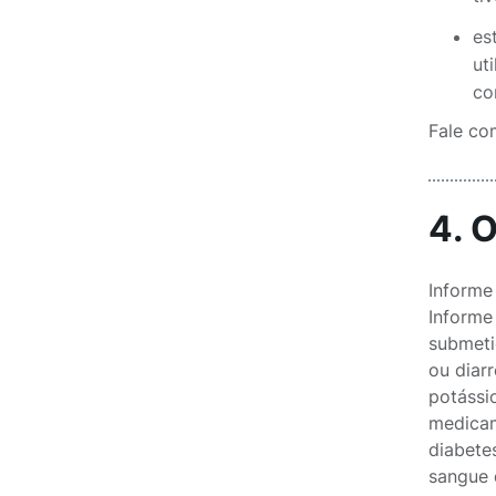
es
ut
co
Fale co
4. 
Informe
Informe
submeti
ou diar
potássi
medicam
diabete
sangue 