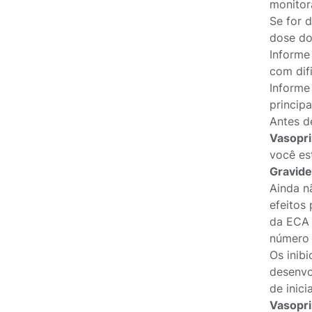
monitor
Se for 
dose do
Informe
com difi
Informe
princip
Antes d
Vasopri
você es
Gravid
Ainda n
efeitos
da ECA 
número 
Os inib
desenvo
de inic
Vasopri