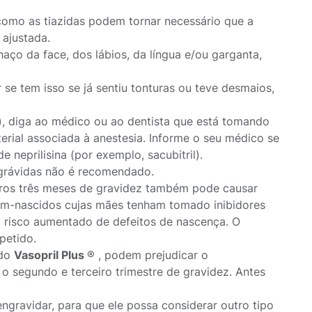
 como as tiazidas podem tornar necessário que a
 ajustada.
aço da face, dos lábios, da língua e/ou garganta,
se tem isso se já sentiu tonturas ou teve desmaios,
), diga ao médico ou ao dentista que está tomando
erial associada à anestesia. Informe o seu médico se
neprilisina (por exemplo, sacubitril).
grávidas não é recomendado.
ros três meses de gravidez também pode causar
ecém-nascidos cujas mães tenham tomado inibidores
 risco aumentado de defeitos de nascença. O
petido.
ndo
Vasopril Plus
® , podem prejudicar o
 segundo e terceiro trimestre de gravidez. Antes
engravidar, para que ele possa considerar outro tipo