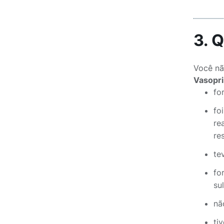
3. 
Você nã
Vasopri
fo
fo
re
res
te
fo
su
nã
ti