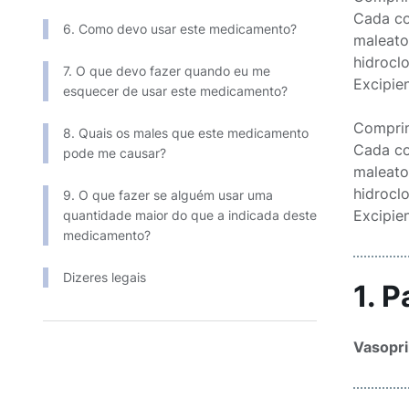
Cada c
6. Como devo usar este medicamento?
maleato de e
hidrocloroti
7. O que devo fazer quando eu me
Excipie
esquecer de usar este medicamento?
Compri
8. Quais os males que este medicamento
Cada c
pode me causar?
maleato de 
hidrocloroti
9. O que fazer se alguém usar uma
Excipie
quantidade maior do que a indicada deste
medicamento?
Dizeres legais
1. 
Vasopri