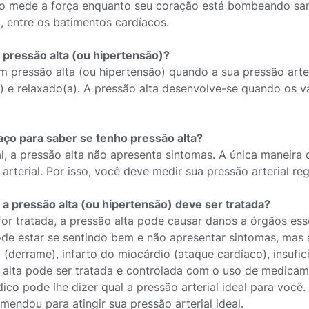
to mede a força enquanto seu coração está bombeando sa
, entre os batimentos cardíacos.
 pressão alta (ou hipertensão)?
m pressão alta (ou hipertensão) quando a sua pressão art
) e relaxado(a). A pressão alta desenvolve-se quando os va
ço para saber se tenho pressão alta?
l, a pressão alta não apresenta sintomas. A única maneira
arterial. Por isso, você deve medir sua pressão arterial re
 a pressão alta (ou hipertensão) deve ser tratada?
for tratada, a pressão alta pode causar danos a órgãos esse
de estar se sentindo bem e não apresentar sintomas, mas 
 (derrame), infarto do miocárdio (ataque cardíaco), insufici
 alta pode ser tratada e controlada com o uso de medica
ico pode lhe dizer qual a pressão arterial ideal para voc
mendou para atingir sua pressão arterial ideal.