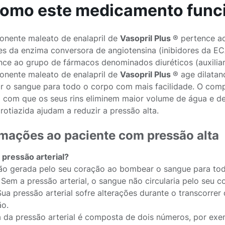
Como este medicamento func
nente maleato de enalapril de
Vasopril Plus
® pertence a
res da enzima conversora de angiotensina (inibidores da E
nce ao grupo de fármacos denominados diuréticos (auxiliam 
nente maleato de enalapril de
Vasopril Plus
® age dilatan
 o sangue para todo o corpo com mais facilidade. O comp
 com que os seus rins eliminem maior volume de água e de s
rotiazida ajudam a reduzir a pressão alta.
rmações ao paciente com pressão alta
 pressão arterial?
ão gerada pelo seu coração ao bombear o sangue para to
. Sem a pressão arterial, o sangue não circularia pelo seu 
Sua pressão arterial sofre alterações durante o transcorrer
ão.
ra da pressão arterial é composta de dois números, por exe