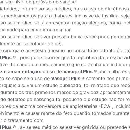
ar seu nível de potássio no sangue.
diabético, informe ao seu médico, pois o uso de diuréticos
s medicamentos para o diabetes, inclusive da insulina, seja
 ao seu médico se já apresentou reação alérgica, como inch
culdade para engolir ou respirar.
 ao seu médico se tiver pressão baixa (você pode perceber 
almente ao se colocar de pé).
e cirurgia e anestesia (mesmo no consultório odontológico
l Plus
® , pois pode ocorrer queda repentina da pressão art
tiver tomando um medicamento que contenha um inibidor de 
ez e amamentação:
o uso de
Vasopril Plus
® por mulheres 
ão se sabe se o uso de
Vasopril Plus
® somente nos primei
 prejudiciais. Em um estudo publicado, foi relatado que r
durante os três primeiros meses de gravidez apresentaram
de defeitos de nascença foi pequeno e o estudo não foi re
idores da enzima conversora de angiotensina (ECA), inclui
lvimento e causar morte do feto quando tomados durante o
iar o tratamento com
l Plus
® , avise seu médico se estiver grávida ou pretende 