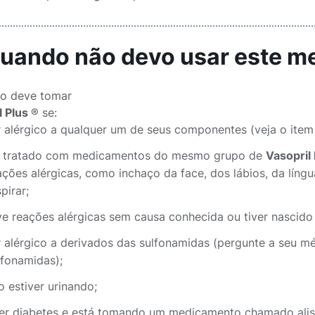
Quando não devo usar este 
o deve tomar
l Plus
® se:
r alérgico a qualquer um de seus componentes (veja o ite
i tratado com medicamentos do mesmo grupo de
Vasopril 
ações alérgicas, como inchaço da face, dos lábios, da líng
pirar;
ve reações alérgicas sem causa conhecida ou tiver nascido 
r alérgico a derivados das sulfonamidas (pergunte a seu 
lfonamidas);
o estiver urinando;
ver diabetes e está tomando um medicamento chamado alisqu