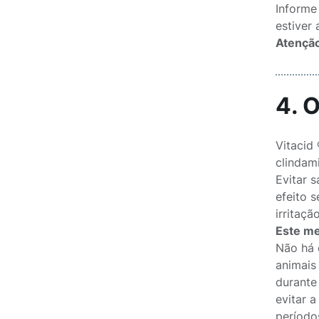
Informe
estiver
Atenção
4. 
Vitacid
clindami
Evitar 
efeito 
irritaçã
Este me
Não há 
animais
durante
evitar 
período