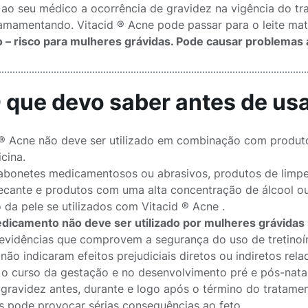
 ao seu médico a ocorrência de gravidez na vigência do t
 amamentando. Vitacid ® Acne pode passar para o leite mat
 – risco para mulheres grávidas. Pode causar problemas 
O que devo saber antes de u
 ® Acne não deve ser utilizado em combinação com produt
cina.
sabonetes medicamentosos ou abrasivos, produtos de limp
secante e produtos com uma alta concentração de álcool o
o da pele se utilizados com Vitacid ® Acne .
dicamento não deve ser utilizado por mulheres grávidas
evidências que comprovem a segurança do uso de tretinoín
 não indicaram efeitos prejudiciais diretos ou indiretos r
 o curso da gestação e no desenvolvimento pré e pós-nata
a gravidez antes, durante e logo após o término do tratame
s pode provocar sérias consequências ao feto.