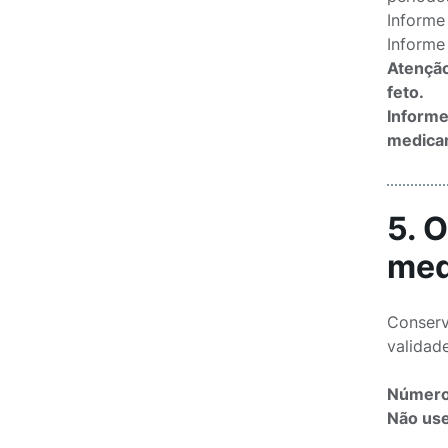
Informe
Informe
Atenção
feto.
Informe
medicam
5. 
med
Conserv
validad
Número 
Não use