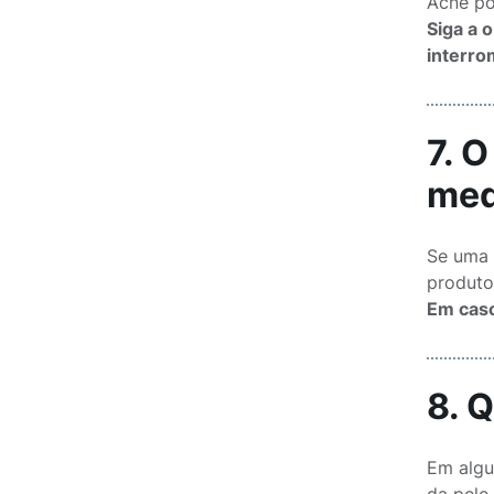
Acne pod
Siga a 
interro
7. 
med
Se uma 
produto
Em caso
8. 
Em algu