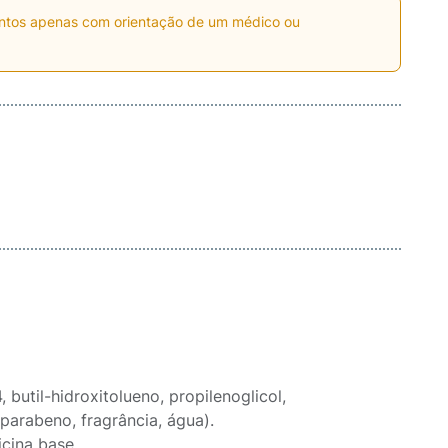
entos apenas com orientação de um médico ou
 (laureth-4, butil-hidroxitolueno, propilenoglicol,
lparabeno, fragrância, água).
cina base.