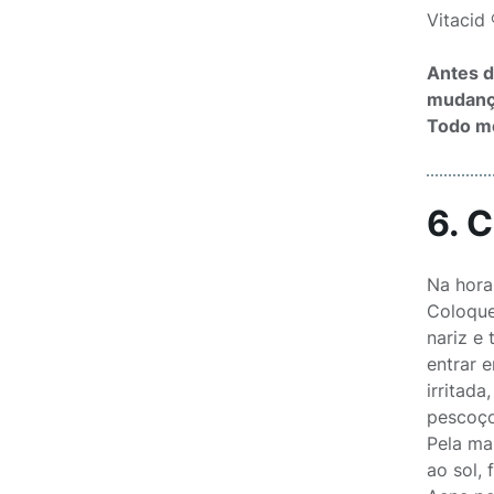
Vitacid
Antes d
mudança
Todo me
6. 
Na hora
Coloque
nariz e
entrar 
irritad
pescoço
Pela ma
ao sol,