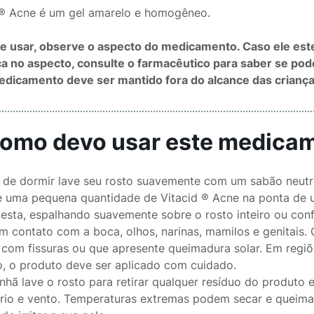
 ® Acne é um gel amarelo e homogêneo.
e usar, observe o aspecto do medicamento. Caso ele est
 no aspecto, consulte o farmacêutico para saber se poder
dicamento deve ser mantido fora do alcance das crianç
Como devo usar este medica
 de dormir lave seu rosto suavemente com um sabão neutr
 uma pequena quantidade de Vitacid ® Acne na ponta de 
 testa, espalhando suavemente sobre o rosto inteiro ou co
em contato com a boca, olhos, narinas, mamilos e genitais.
a, com fissuras ou que apresente queimadura solar. Em regi
, o produto deve ser aplicado com cuidado.
nhã lave o rosto para retirar qualquer resíduo do produto e
 frio e vento. Temperaturas extremas podem secar e queima