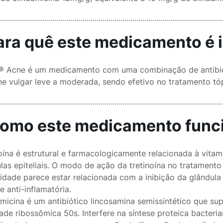
Para quê este medicamento é 
 ® Acne é um medicamento com uma combinação de antibióti
e vulgar leve a moderada, sendo efetivo no tratamento tópi
Como este medicamento func
noína é estrutural e farmacologicamente relacionada à vitam
ulas epiteliais. O modo de ação da tretinoína no tratament
vidade parece estar relacionada com a inibição da glândula 
e anti-inflamatória.
amicina é um antibiótico lincosamina semissintético que sup
ade ribossômica 50s. Interfere na síntese proteica bacteri