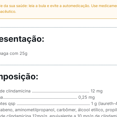
e da sua saúde: leia a bula e evite a automedicação. Use medicam
acêutico.
esentação:
snaga com 25g
posição:
clindamicina ....................................................... 12 mg
..................................................................... 0,25 mg
s qsp ...................................................................... 1 g
abeno, aminometilpropanol, carbômer, álcool etílico, propi
 de clindamicina 12mg/g, equivalente a 10 mg/g de clindami