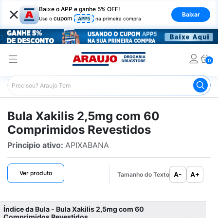
×
Baixe o APP e ganhe 5% OFF!
Baixar
cupom
Use o
APP5
na primeira compra
0
Araujo
Bulário Araujo
Xakilis 2,5mg com 60 Comprimi
Bula Xakilis 2,5mg com 60
Comprimidos Revestidos
Principio ativo:
APIXABANA
Ver produto
A-
A+
Tamanho do Texto
Índice da Bula - Bula Xakilis 2,5mg com 60
Comprimidos Revestidos