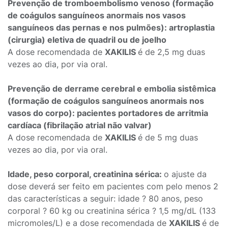
Prevenção
de
tromboembolismo
venoso
(formação
de
coágulos
sanguíneos
anormais
nos
vasos
sanguíneos das pernas e nos pulmões): artroplastia
(cirurgia) eletiva de quadril
ou
de joelho
A dose recomendada de
XAKILIS
é de 2,5 mg duas
vezes ao dia, por via oral.
Prevenção de derrame cerebral e embolia sistêmica
(formação de coágulos sanguíneos anormais nos
vasos do corpo): pacientes portadores de arritmia
cardíaca (fibrilação atrial não valvar)
A dose recomendada de
XAKILIS
é de 5 mg duas
vezes ao dia, por via oral.
Idade, peso corporal, creatinina sérica:
o ajuste da
dose deverá ser feito em pacientes com pelo menos 2
das características a seguir: idade ? 80 anos, peso
corporal ? 60 kg ou creatinina sérica ? 1,5 mg/dL (133
micromoles/L) e a dose recomendada de
XAKILIS
é de