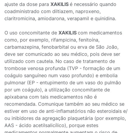
ajuste da dose para
XAKILIS
é necessário quando
coadministrado com diltiazem, naproxeno,
claritromicina, amiodarona, verapamil e quinidina.
O uso concomitante de
XAKILIS
com medicamentos
como, por exemplo, rifampicina, fenitoína,
carbamazepina, fenobarbital ou erva de São João,
deve ser comunicado ao seu médico, pois deve ser
utilizado com cautela. No caso de tratamento de
trombose venosa profunda (TVP - formação de um
coágulo sanguíneo num vaso profundo) e embolia
pulmonar (EP - entupimento de um vaso do pulmão
por um coágulo), a utilização concomitante de
apixabana com tais medicamentos não é
recomendada. Comunique também ao seu médico se
estiver em uso de anti-inflamatórios não esteroidais e/
ou inibidores da agregação plaquetária (por exemplo,
AAS - ácido acetilsalicílico), porque estes
medicamentos normalmente aumentam o risco de