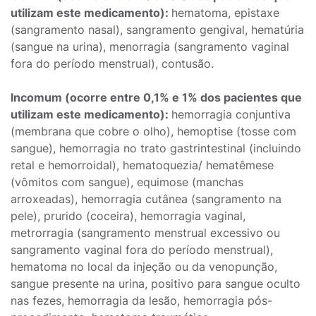
utilizam este medicamento):
hematoma, epistaxe
(sangramento nasal), sangramento gengival, hematúria
(sangue na urina), menorragia (sangramento vaginal
fora do período menstrual), contusão.
Incomum (ocorre entre 0,1% e 1% dos pacientes que
utilizam este medicamento):
hemorragia conjuntiva
(membrana que cobre o olho), hemoptise (tosse com
sangue), hemorragia no trato gastrintestinal (incluindo
retal e hemorroidal), hematoquezia/ hematêmese
(vômitos com sangue), equimose (manchas
arroxeadas), hemorragia cutânea (sangramento na
pele), prurido (coceira), hemorragia vaginal,
metrorragia (sangramento menstrual excessivo ou
sangramento vaginal fora do período menstrual),
hematoma no local da injeção ou da venopunção,
sangue presente na urina, positivo para sangue oculto
nas fezes, hemorragia da lesão, hemorragia pós-