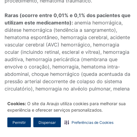
procedimento, hematoma traumático.
Raras (ocorre entre 0,01% e 0,1% dos pacientes que
utilizam este medicamento):
anemia hemorrágica,
diátese hemorrágica (tendência a sangramento),
hematoma espontâneo, hemorragia cerebral, acidente
vascular cerebral (AVC) hemorrágico, hemorragia
ocular (incluindo retinal, escleral e vítrea), hemorragia
auditiva, hemorragia pericárdica (membrana que
envolve o coração), hemorragia, hematoma intra-
abdominal, choque hemorrágico (queda acentuada da
pressão arterial decorrente de colapso do sistema
circulatório), hemorragia no alvéolo pulmonar, melena
(fezes escuras devido a presença de sangue),
hemorragia no trato gastrintestinal (incluindo anal, da
Cookies:
O site da Araujo utiliza cookies para melhorar sua
experiência e oferecer serviços personalizados.
úlcera gástrica, bucal, da parede abdominal, no
esôfago [síndrome de Mallory -Weiss], gástrica, da
Permitir
Dispensar
Preferências de Cookies
úlcera péptica e do intestino delgado), petéquia
(hematomas puntiformes na pele), púrpura (manchas