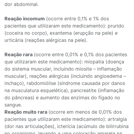
dor abdominal.
Reação incomum
(ocorre entre 0,1% e 1% dos
pacientes que utilizaram este medicamento): prurido
(coceira no corpo), exantema (erupção na pele) e
urticária (reações alérgicas na pele).
Reação rara
(ocorre entre 0,01% e 0,1% dos pacientes
que utilizaram este medicamento): miopatia (doença
do sistema muscular, incluindo miosite – inflamação
muscular), reações alérgicas (incluindo angioedema –
inchaço), rabdomiólise (síndrome causada por danos
na musculatura esquelética), pancreatite (inflamação
do pâncreas) e aumento das enzimas do fígado no
sangue.
Reação muito rara
(ocorre em menos de 0,01% dos
pacientes que utilizaram este medicamento): artralgia
(dor nas articulações), icterícia (acúmulo de bilirrubina
no organismo, levando a uma coloração amarela na