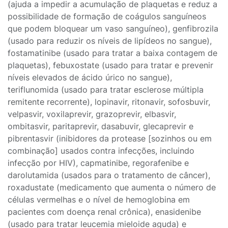
(ajuda a impedir a acumulação de plaquetas e reduz a
possibilidade de formação de coágulos sanguíneos
que podem bloquear um vaso sanguíneo), genfibrozila
(usado para reduzir os níveis de lipídeos no sangue),
fostamatinibe (usado para tratar a baixa contagem de
plaquetas), febuxostate (usado para tratar e prevenir
níveis elevados de ácido úrico no sangue),
teriflunomida (usado para tratar esclerose múltipla
remitente recorrente), lopinavir, ritonavir, sofosbuvir,
velpasvir, voxilaprevir, grazoprevir, elbasvir,
ombitasvir, paritaprevir, dasabuvir, glecaprevir e
pibrentasvir (inibidores da protease [sozinhos ou em
combinação] usados contra infecções, incluindo
infecção por HIV), capmatinibe, regorafenibe e
darolutamida (usados para o tratamento de câncer),
roxadustate (medicamento que aumenta o número de
células vermelhas e o nível de hemoglobina em
pacientes com doença renal crônica), enasidenibe
(usado para tratar leucemia mieloide aguda) e