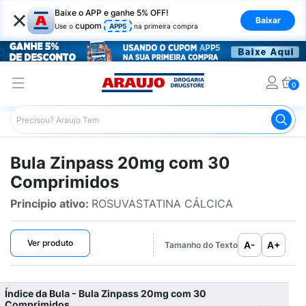
×
Baixe o APP e ganhe 5% OFF!
Baixar
cupom
Use o
APP5
na primeira compra
0
Araujo
Bulário Araujo
Zinpass 20mg com 30 Comprim
Bula Zinpass 20mg com 30
Comprimidos
Principio ativo:
ROSUVASTATINA CÁLCICA
Ver produto
A-
A+
Tamanho do Texto
Índice da Bula - Bula Zinpass 20mg com 30
Comprimidos