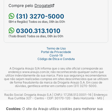
Compre pelo
Drogatel
(31) 3270-5000
(BH e Região) Todos os dias, 06h às 00h
0300.313.1010
(Todo Brasil) Todos os dias, 06h às 00h
Termo de Uso
Portal da Privacidade
Covid-19
Código de Ética e Conduta
A Drogaria Araujo S/A informa que o seu site oficial corresponde ao
endereço www.araujo.com.br, não reconhecendo qualquer outro que
utilize indevidamente da sua marca. Para sua segurança recomendamos
que não sejam realizadas compras em sites desconhecidos que se utilizem
de forma fraudulenta da marca da Drogaria Araujo S.A. Em caso de
dúvidas, gentileza entrar em contato com (31) 3270-5000.
Razão Social: Drogaria Araujo S.A | CNPJ: 17.256.512.0001-16 | Endereço:
Rua Curitiba 327 - Centro - CEP: 30170-120 - Belo Horizonte - MG |
Telefones: 0300.313.1010 e (31) 3270-5000 Horário de funcionamento -
06:00h às 00:00h | Consultores técnicos responsáveis: Hairton Ayres
Cookies:
O site da Araujo utiliza cookies para melhorar sua
Azevedo Guimarães – CRF 10.965 | Yasmin Silva Alvarenga – CRF 52.584 -