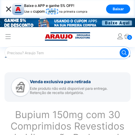
×
Baixe o APP e ganhe 5% OFF!
Baixar
cupom
Use o
APP5
na primeira compra
0
Araujo
Medicamentos
Remédio para Sistema Nervoso Ce
Venda exclusiva para retirada
Este produto não está disponível para entrega.
Retenção de receita obrigatória.
Bupium 150mg com 30
Comprimidos Revestidos