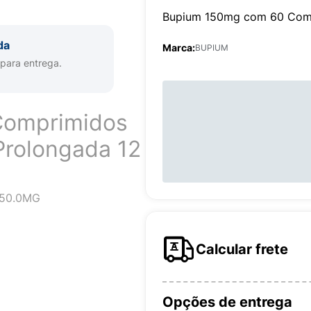
Bupium 150mg com 60 Com
da
Marca:
BUPIUM
 para entrega.
Comprimidos
Prolongada 12
150.0MG
Calcular frete
Opções de entrega