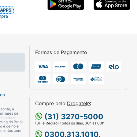
APP5
mpra
Formas de Pagamento
sco
Compre pelo
Drogatel
zonte, a
milhares de
(31) 3270-5000
eirismo e
ting do Brasil
(BH e Região) Todos os dias, 06h às 00h
o é de hoje
camentos com
0300.313.1010.