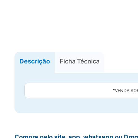
Descrição
Ficha Técnica
"VENDA SO
Compre pelo site, app, whatsapp ou Drog