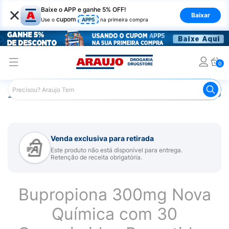
×
Baixe o APP e ganhe 5% OFF!
Baixar
cupom
Use o
APP5
na primeira compra
0
Araujo
Medicamentos
Remédio para Sistema Nervoso Ce
Venda exclusiva para retirada
Este produto não está disponível para entrega.
Retenção de receita obrigatória.
Bupropiona 300mg Nova
Química com 30