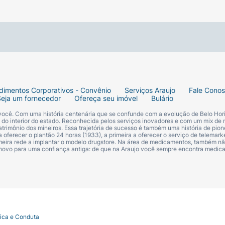
dimentos Corporativos - Convênio
Serviços Araujo
Fale Cono
Seja um fornecedor
Ofereça seu imóvel
Bulário
 você. Com uma história centenária que se confunde com a evolução de Belo Hori
s do interior do estado. Reconhecida pelos serviços inovadores e com um mix de 
trimônio dos mineiros. Essa trajetória de sucesso é também uma história de pion
 oferecer o plantão 24 horas (1933), a primeira a oferecer o serviço de telemarke
primeira rede a implantar o modelo drugstore. Na área de medicamentos, também nã
 novo para uma confiança antiga: de que na Araujo você sempre encontra medi
tica e Conduta