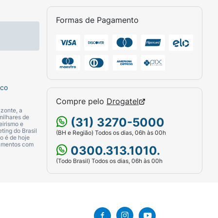
Formas de Pagamento
sco
Compre pelo
Drogatel
zonte, a
milhares de
(31) 3270-5000
eirismo e
ting do Brasil
(BH e Região) Todos os dias, 06h às 00h
o é de hoje
camentos com
0300.313.1010.
(Todo Brasil) Todos os dias, 06h às 00h