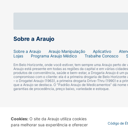
Sobre a Araujo
Sobre a Araujo
Araujo Manipulação
Aplicativo
Aten
Lojas
Programa Araujo Médico
Trabalhe Conosco
Em Belo Horizonte, onde você estiver, tem sempre uma Araujo perto de
Araujo está presente em todas as regiões da capital e em várias cidade
produtos de conveniência, saúde e bem-estar, a Drogaria Araujo é um pa
compromisso com o cliente: ela é a primeira drogaria de Belo Horizonte a
– o Drogatel Araujo (1963), a primeira drogaria Drive-Thru (1990) e a 
que a Araujo se destaca. O “Padrão Araujo de Medicamentos” dá nome
garantias de procedência, preço baixo, variedade e estoque.
Cookies:
O site da Araujo utiliza cookies
Termo de Uso
Portal da Privacidade
Covid-19
Código de É
para melhorar sua experiência e oferecer