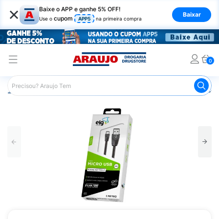
×
Baixe o APP e ganhe 5% OFF!
Baixar
cupom
Use o
APP5
na primeira compra
0
Araujo
Mercado
Casa e Utilidades
Eletrônicos e Aces