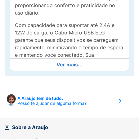
proporcionando conforto e praticidade no
uso diário.
Com capacidade para suportar até 2,4A e
12W de carga, o Cabo Micro USB ELG
garante que seus dispositivos se carreguem
rapidamente, minimizando o tempo de espera
e mantendo você conectado. Sua
durabilidade e resistência asseguram que ele
Ver mais...
seja um aliado fiel nas suas rotinas de
trabalho ou lazer.
Compatível com uma ampla gama de
dispositivos, desde smartphones até tablets e
A Araujo tem de tudo.
Posso te ajudar de alguma forma?
acessórios, este cabo é perfeito para quem
busca uma solução prática e eficaz. Além
disso, ele vem com um organizador de cabos,
para que você possa manter sua área de
Sobre a Araujo
trabalho sempre arrumada.