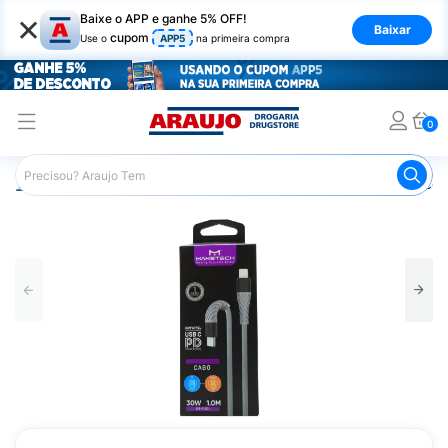
×
Baixe o APP e ganhe 5% OFF!
Baixar
cupom
Use o
APP5
na primeira compra
0
Araujo
Mercado
Casa e Utilidades
Eletrônicos e Aces