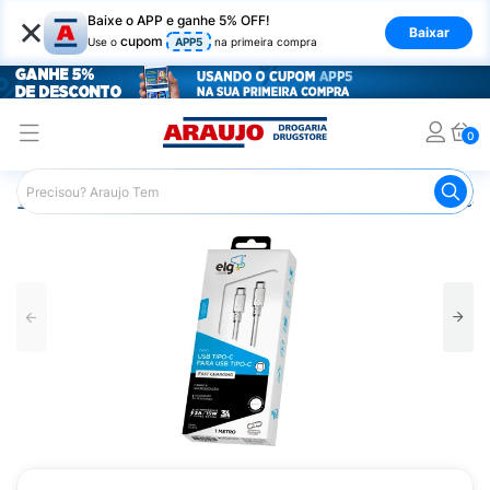
×
Baixe o APP e ganhe 5% OFF!
Baixar
cupom
Use o
APP5
na primeira compra
0
Araujo
Mercado
Casa e Utilidades
Eletrônicos e Aces