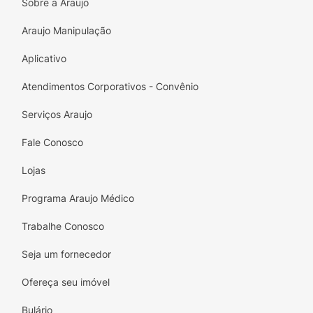
Tipo-C ELG combina praticidade e
Sobre a Araujo
funcionalidade em um só produto. Não fique
Araujo Manipulação
sem energia, escolha qualidade e eficiência na
hora de carregar!
Aplicativo
Atendimentos Corporativos - Convênio
Serviços Araujo
Fale Conosco
Lojas
Programa Araujo Médico
Trabalhe Conosco
Seja um fornecedor
Ofereça seu imóvel
Bulário