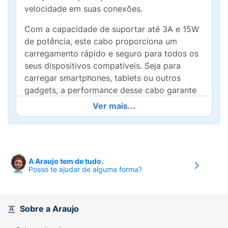
velocidade em suas conexões.
Com a capacidade de suportar até 3A e 15W
de potência, este cabo proporciona um
carregamento rápido e seguro para todos os
seus dispositivos compatíveis. Seja para
carregar smartphones, tablets ou outros
gadgets, a performance desse cabo garante
que você não perca tempo.
Ver mais...
Além de sua alta taxa de transferência de
dados, o design robusto do cabo assegura
durabilidade e resistência ao uso diário.
Acompanha um organizador para que você
A Araujo tem de tudo.
Posso te ajudar de alguma forma?
possa manter sua área de trabalho sempre
arrumada e livre de desordem.
Compatível com uma gama diversificada de
Sobre a Araujo
dispositivos, o Cabo USB Tipo-C para USB