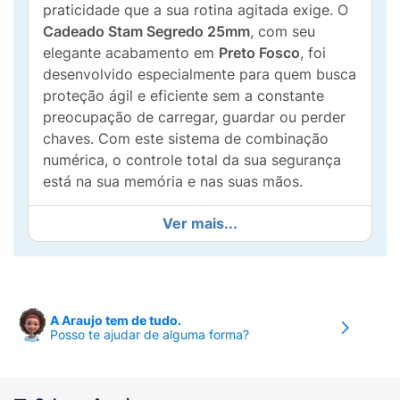
praticidade que a sua rotina agitada exige. O
Cadeado Stam Segredo 25mm
, com seu
elegante acabamento em
Preto Fosco
, foi
desenvolvido especialmente para quem busca
proteção ágil e eficiente sem a constante
preocupação de carregar, guardar ou perder
chaves. Com este sistema de combinação
numérica, o controle total da sua segurança
está na sua memória e nas suas mãos.
Este modelo inteligente conta com um
Ver mais...
sistema de
3 roldanas numéricas
, permitindo
que você configure (e reconfigure sempre
que quiser) a sua própria senha de 3 dígitos,
o que garante até 1.000 combinações
A Araujo tem de tudo.
possíveis de segurança. Fabricado com a
Posso te ajudar de alguma forma?
robustez e a qualidade indiscutível da marca
Stam
, líder de mercado no Brasil, ele possui
um design compacto, moderno e altamente