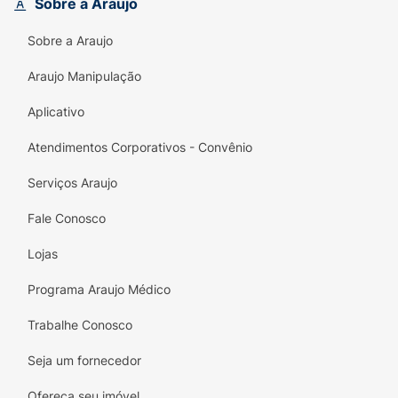
Sobre a Araujo
resistente. É o companheiro perfeito para
garantir a sua tranquilidade em viagens, no
Sobre a Araujo
vestiário da academia ou no escritório. A
união ideal entre funcionalidade mecânica,
Araujo Manipulação
estética premium e durabilidade!
Aplicativo
Principais Benefícios:
Atendimentos Corporativos - Convênio
Praticidade Sem Chaves:
O sistema de
segredo elimina a necessidade de carregar
Serviços Araujo
chaves, evitando transtornos em caso de
Fale Conosco
perda.
Lojas
Senha Personalizável:
Código de 3 dígitos
fácil de configurar, oferecendo 1.000
Programa Araujo Médico
combinações possíveis para máxima
segurança.
Trabalhe Conosco
Design Moderno:
Acabamento em Preto
Seja um fornecedor
Fosco que confere um visual discreto,
Ofereça seu imóvel