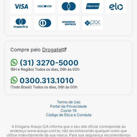
senha:
Geralmente, o cadeado vem com a
senha padrão de fábrica "0-0-0". Para alterar,
abra o cadeado com a senha atual, gire a
haste, pressione-a para baixo, defina a sua
nova combinação numérica nas roldanas e
puxe a haste de volta para cima. Memorize
bem o seu novo código!
Compre pelo
Drogatel
Ficha Técnica:
(31) 3270-5000
Marca:
Stam.
(BH e Região) Todos os dias, 06h às 00h
0300.313.1010
Linha:
Segredo / Combinação Numérica.
(Todo Brasil) Todos os dias, 06h às 00h
Produto:
Cadeado.
Termo de Uso
Tamanho (Largura do Corpo):
25mm.
Portal da Privacidade
Covid-19
Código de Ética e Conduta
Mecanismo de Abertura:
Segredo (3
Roldanas numéricas de 0 a 9).
A Drogaria Araujo S/A informa que o seu site oficial corresponde ao
endereço www.araujo.com.br, não reconhecendo qualquer outro que
utilize indevidamente da sua marca. Para sua segurança recomendamos
Acabamento/Cor:
Preto Fosco.