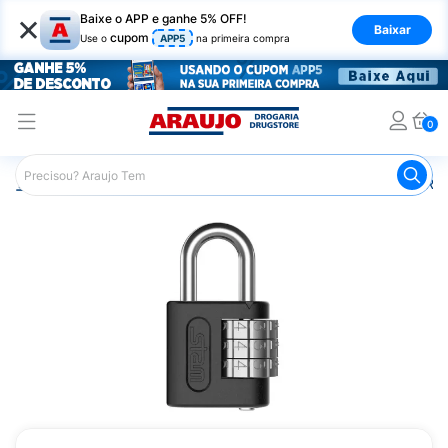
×
Baixe o APP e ganhe 5% OFF!
Baixar
cupom
Use o
APP5
na primeira compra
0
Araujo
Mercado
Casa e Utilidades
Manutenção e Re