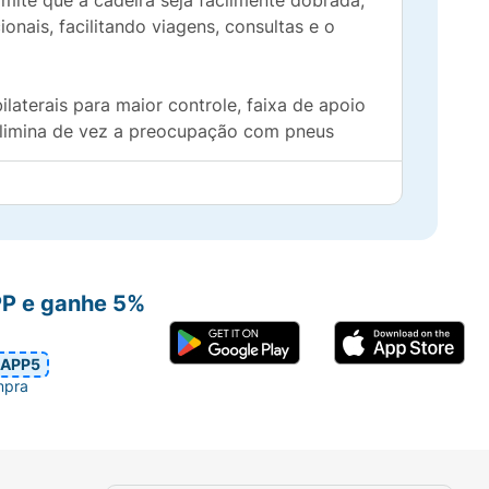
mite que a cadeira seja facilmente dobrada,
onais, facilitando viagens, consultas e o
aterais para maior controle, faixa de apoio
elimina de vez a preocupação com pneus
suário e o cuidador.
PP e ganhe 5%
ia.
s do carro com facilidade.
APP5
mpra
te tração.
 de suporte para as pernas.