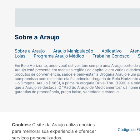
Sugestão de Uso:
A Dellamed D100 é excelente para o uso diár
casa.
Para dobrar e guardar:
Acione os freios
para cima pelo centro. A cadeira se fechará
Sobre a Araujo
usando um pano úmido. Verifique sempre se o
Sobre a Araujo
Araujo Manipulação
Aplicativo
Aten
Lojas
Programa Araujo Médico
Trabalhe Conosco
Ficha Técnica:
Em Belo Horizonte, onde você estiver, tem sempre uma Araujo perto de
Araujo está presente em todas as regiões da capital e em várias cidade
Marca:
Dellamed.
produtos de conveniência, saúde e bem-estar, a Drogaria Araujo é um pa
compromisso com o cliente: ela é a primeira drogaria de Belo Horizonte a
– o Drogatel Araujo (1963), a primeira drogaria Drive-Thru (1990) e a 
Modelo:
D100.
que a Araujo se destaca. O “Padrão Araujo de Medicamentos” dá nome
garantias de procedência, preço baixo, variedade e estoque.
Material da Estrutura:
Aço Carbono.
Estrutura:
Dobrável (Fechamento em "X").
Cookies:
O site da Araujo utiliza cookies
Termo de Uso
Portal da Privacidade
Covid-19
Código de É
para melhorar sua experiência e oferecer
Apoios de Braço:
Fixos e almofadados.
serviços personalizados.