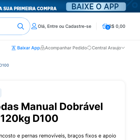
Olá, Entre ou Cadastre-se
R$ 0,00
0
Baixar App
Acompanhar Pedido
Central Araujo
 D100
odas Manual Dobrável
 120kg D100
ncosto e pernas removíveis, braços fixos e apoio