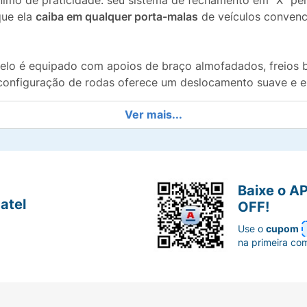
nimo de praticidade: seu sistema de fechamento em "X" per
que ela
caiba em qualquer porta-malas
de veículos convenci
elo é equipado com apoios de braço almofadados, freios bil
a configuração de rodas oferece um deslocamento suave e 
Ver mais...
testes rigorosos, oferecendo tranquilidade total para o u
Baixe o A
bono, garantindo uma vida útil prolongada e alta resistênc
atel
OFF!
mente dobrável em "X", projetada para caber no porta-mala
Use o
cupom
na primeira co
os de alta durabilidade que não furam e oferecem excelen
 almofadados, encosto confortável, freios manuais e faixa