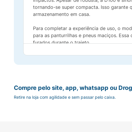
impactos. Apesar de robusta, a D100 é sinô
tornando-se super compacta. Isso garante 
armazenamento em casa.
Para completar a experiência de uso, o mod
para as panturrilhas e pneus maciços. Ess
furados durante o trajeto.
Principais Benefícios:
Qualidade Comprovada:
100% aprovada em 
Estrutura Reforçada:
Fabricada em aço car
Compre pelo site, app, whatsapp ou Drog
Retire na loja com agilidade e sem passar pelo caixa.
Fácil Transporte e Armazenamento:
Total
Rodas Livres de Manutenção:
Pneus maciç
Conforto e Estabilidade:
Conta com braços