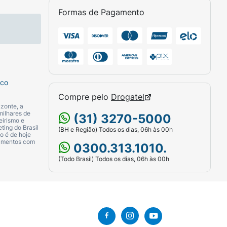
Formas de Pagamento
s, calçadas niveladas, clínicas e dentro de
as (apoios de pés) e puxe o assento de tecido
e manutenção:
Mantenha a estrutura limpa
anter o deslizamento suave.
sco
Compre pelo
Drogatel
zonte, a
milhares de
(31) 3270-5000
eirismo e
ting do Brasil
(BH e Região) Todos os dias, 06h às 00h
o é de hoje
camentos com
0300.313.1010.
(Todo Brasil) Todos os dias, 06h às 00h