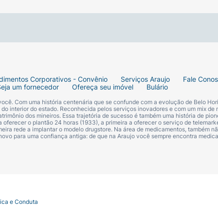
io, sendo ideal para deslocamentos em superfícies regulare
 traseiros para estabilizar a cadeira. Levante as pedaleir
 lateralmente, ficando pronta para ser transportada.
Dica d
s eixos das rodas estão livres de sujeiras ou fios para m
dimentos Corporativos - Convênio
Serviços Araujo
Fale Cono
Seja um fornecedor
Ofereça seu imóvel
Bulário
 você. Com uma história centenária que se confunde com a evolução de Belo Hori
s do interior do estado. Reconhecida pelos serviços inovadores e com um mix de 
trimônio dos mineiros. Essa trajetória de sucesso é também uma história de pion
 oferecer o plantão 24 horas (1933), a primeira a oferecer o serviço de telemarke
primeira rede a implantar o modelo drugstore. Na área de medicamentos, também nã
 novo para uma confiança antiga: de que na Araujo você sempre encontra medi
tica e Conduta