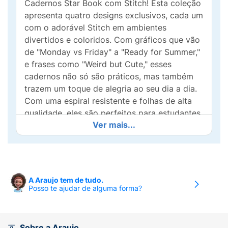
Cadernos Star Book com Stitch! Esta coleção
apresenta quatro designs exclusivos, cada um
com o adorável Stitch em ambientes
divertidos e coloridos. Com gráficos que vão
de "Monday vs Friday" a "Ready for Summer,"
e frases como "Weird but Cute," esses
cadernos não só são práticos, mas também
trazem um toque de alegria ao seu dia a dia.
Com uma espiral resistente e folhas de alta
qualidade, eles são perfeitos para estudantes,
Ver mais...
profissionais e amantes de papelaria que
buscam estilo e funcionalidade. Leve um
pedacinho da magia de Stitch para suas
atividades diárias e deixe a criatividade fluir.
Seja para anotações escolares, listas de
A Araujo tem de tudo.
tarefas, esboços ou diários, os Cadernos Star
Posso te ajudar de alguma forma?
Book são a escolha ideal para expressar sua
personalidade!
Sobre a Araujo