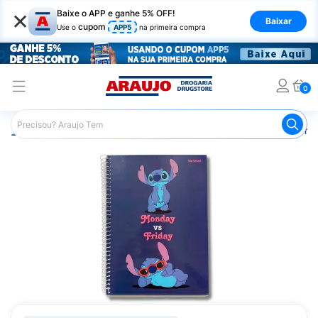
×
Baixe o APP e ganhe 5% OFF!
Baixar
cupom
Use o
APP5
na primeira compra
0
Araujo
Mercado
Livraria
Livros
Caderno Starschoo