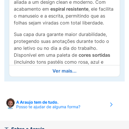
aliada a um design clean e moderno. Com
acabamento em
espiral resistente
, ele facilita
o manuseio e a escrita, permitindo que as
folhas sejam viradas com total liberdade.
Sua capa dura garante maior durabilidade,
protegendo suas anotações durante todo o
ano letivo ou no dia a dia do trabalho.
Disponível em uma paleta de
cores sortidas
(incluindo tons pastéis como rosa, azul e
amarelo, além do clássico preto), ele se
Ver mais...
adapta a qualquer estilo, do acadêmico ao
profissional.
Diferenciais do Produto:
A Araujo tem de tudo.
Capa Dura Resistente:
Maior proteção para
Posso te ajudar de alguma forma?
as folhas e durabilidade contra o uso
constante.