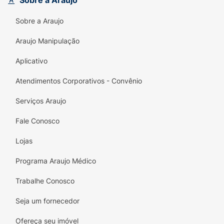
Sobre a Araujo
Acabamento em Espiral:
Praticidade para
abrir e dobrar o caderno totalmente.
Sobre a Araujo
Design Minimalista:
Capas lisas em cores
Araujo Manipulação
modernas que facilitam a organização por
matérias.
Aplicativo
Versatilidade:
Perfeito para estudantes de
Atendimentos Corporativos - Convênio
todos os níveis e para anotações rápidas
em reuniões.
Serviços Araujo
Fale Conosco
Lojas
Programa Araujo Médico
Trabalhe Conosco
Seja um fornecedor
Ofereça seu imóvel