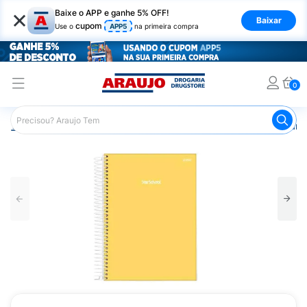
×
Baixe o APP e ganhe 5% OFF!
Baixar
cupom
Use o
APP5
na primeira compra
0
Araujo
Mercado
Livraria
Papelaria
Caderno StarSc