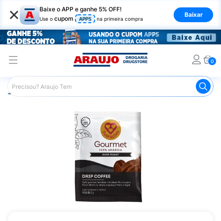
×
Baixe o APP e ganhe 5% OFF!
Baixar
cupom
Use o
APP5
na primeira compra
0
Araujo
Mercado
Padaria e Café da Manhã
Café
C