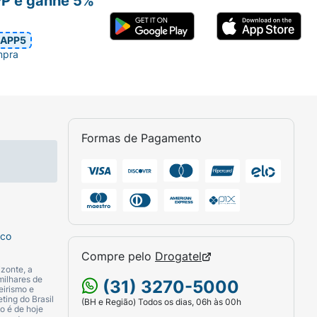
PP e ganhe 5%
APP5
mpra
Formas de Pagamento
sco
Compre pelo
Drogatel
zonte, a
milhares de
(31) 3270-5000
eirismo e
ting do Brasil
(BH e Região) Todos os dias, 06h às 00h
o é de hoje