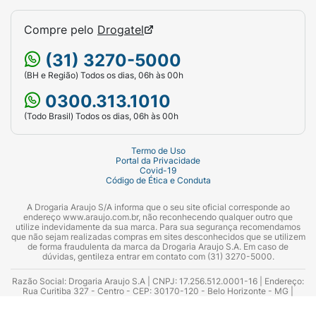
Compre pelo
Drogatel
(31) 3270-5000
(BH e Região) Todos os dias, 06h às 00h
0300.313.1010
(Todo Brasil) Todos os dias, 06h às 00h
Termo de Uso
Portal da Privacidade
Covid-19
Código de Ética e Conduta
A Drogaria Araujo S/A informa que o seu site oficial corresponde ao
endereço www.araujo.com.br, não reconhecendo qualquer outro que
utilize indevidamente da sua marca. Para sua segurança recomendamos
que não sejam realizadas compras em sites desconhecidos que se utilizem
de forma fraudulenta da marca da Drogaria Araujo S.A. Em caso de
dúvidas, gentileza entrar em contato com (31) 3270-5000.
Razão Social: Drogaria Araujo S.A | CNPJ: 17.256.512.0001-16 | Endereço:
Rua Curitiba 327 - Centro - CEP: 30170-120 - Belo Horizonte - MG |
Telefones: 0300.313.1010 e (31) 3270-5000 Horário de funcionamento -
06:00h às 00:00h | Consultores técnicos responsáveis: Hairton Ayres