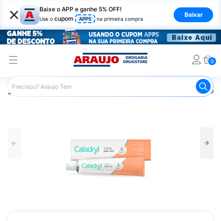
×
Baixe o APP e ganhe 5% OFF!
Baixar
cupom
Use o
APP5
na primeira compra
0
Araujo
Beleza e Cuidados
Cuidados com a Pele
Pós-