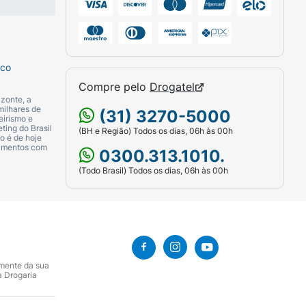
sco
Compre pelo
Drogatel
zonte, a
milhares de
(31) 3270-5000
eirismo e
ting do Brasil
(BH e Região) Todos os dias, 06h às 00h
o é de hoje
camentos com
0300.313.1010.
(Todo Brasil) Todos os dias, 06h às 00h
amente da sua
a Drogaria