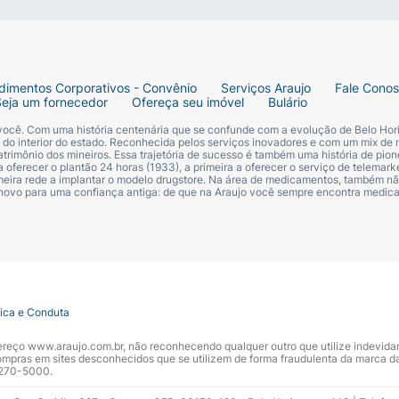
dimentos Corporativos - Convênio
Serviços Araujo
Fale Cono
Seja um fornecedor
Ofereça seu imóvel
Bulário
 você. Com uma história centenária que se confunde com a evolução de Belo Hori
s do interior do estado. Reconhecida pelos serviços inovadores e com um mix de 
trimônio dos mineiros. Essa trajetória de sucesso é também uma história de pion
 oferecer o plantão 24 horas (1933), a primeira a oferecer o serviço de telemarke
primeira rede a implantar o modelo drugstore. Na área de medicamentos, também nã
 novo para uma confiança antiga: de que na Araujo você sempre encontra medi
tica e Conduta
ndereço www.araujo.com.br, não reconhecendo qualquer outro que utilize indevid
pras em sites desconhecidos que se utilizem de forma fraudulenta da marca d
 3270-5000.