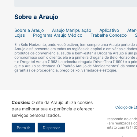
Sobre a Araujo
Sobre a Araujo
Araujo Manipulação
Aplicativo
Aten
Lojas
Programa Araujo Médico
Trabalhe Conosco
Em Belo Horizonte, onde você estiver, tem sempre uma Araujo perto de
Araujo está presente em todas as regiões da capital e em várias cidade
produtos de conveniência, saúde e bem-estar, a Drogaria Araujo é um pa
compromisso com o cliente: ela é a primeira drogaria de Belo Horizonte a
– o Drogatel Araujo (1963), a primeira drogaria Drive-Thru (1990) e a 
que a Araujo se destaca. O “Padrão Araujo de Medicamentos” dá nome
garantias de procedência, preço baixo, variedade e estoque.
Cookies:
O site da Araujo utiliza cookies
Termo de Uso
Portal da Privacidade
Covid-19
Código de É
para melhorar sua experiência e oferecer
serviços personalizados.
A Drogaria Araujo S/A informa que o seu site oficial corresponde ao e
marca. Para sua segurança recomendamos que não sejam realizadas com
Araujo S.A. Em caso de dúvidas, gentileza entrar em contato com (31)
Permitir
Dispensar