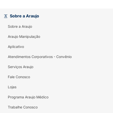
até 3 (três) anos, somente devem consumir
este produto sob orientação de nutricionista
ou médico.
Sobre a Araujo
Ingredientes:
Cálcio citrato malato (cálcio),
Sobre a Araujo
óxido de magnésio (magnésio), colecalciferol
(vitamina D), polietilenoglicol, estabilizantes:
Araujo Manipulação
celulose microcristalina, croscarmelose
Aplicativo
sódica e hidroxipropilmetilcelulose,
antioxidante tocoferol; corantes: dióxido de
Atendimentos Corporativos - Convênio
titânio, amarelo de quinoleína e azul
brilhante.CONTÉM GLÚTEN.ALÉRGICOS:
Serviços Araujo
PODE CONTER DERIVADOS DE SOJA.
Fale Conosco
Lojas
Programa Araujo Médico
Trabalhe Conosco