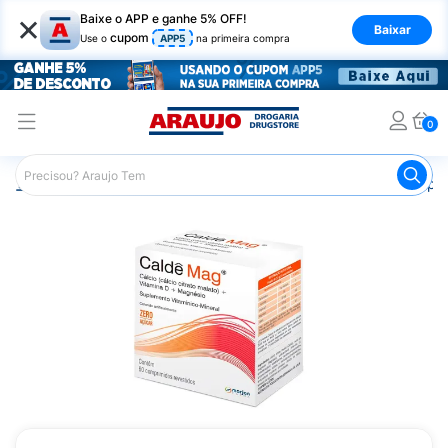
×
Baixe o APP e ganhe 5% OFF!
Baixar
cupom
Use o
APP5
na primeira compra
0
Araujo
Medicamentos
Saúde dos Ossos
Remédio pa