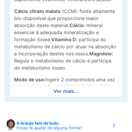
Cálcio citrato malato
(CCM): fonte altamente
bio-disponível que proporciona maior
absorção deste material.
Cálcio:
mineral
essencial à adequada mineralização e
formação óssea.
Vitamina D:
participa do
metabolismo de cálcio por atuar na absorção
e incorporação destes nos ossos.
Magnésio:
Regula o metabolismo de cálcio e participa
do metabolismo ósseo.
Modo de uso:
Ingerir 2 comprimidos uma vez
por dia, ou conforme orientação do médico
Ver mais...
e/ou nutricionista.Ingerir preferencialmente
com água.
Consumir este produto conforme a
recomendação de ingestão diária constante
A Araujo tem de tudo.
na embalagem.Gestantes, nutrizes e crianças
Posso te ajudar de alguma forma?