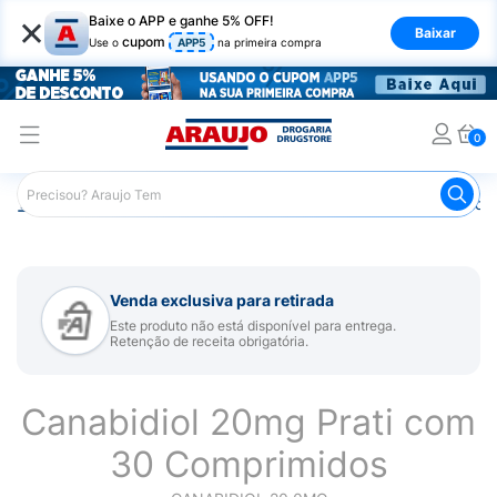
×
Baixe o APP e ganhe 5% OFF!
Baixar
cupom
Use o
APP5
na primeira compra
0
Araujo
Medicamentos
Mais Medicamentos
Canabidio
Venda exclusiva para retirada
Este produto não está disponível para entrega.
Retenção de receita obrigatória.
Canabidiol 20mg Prati com
30 Comprimidos