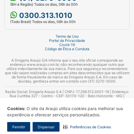
(BH e Região) Todos os dias, 06h às 00h
0300.313.1010
(Todo Brasil) Todos os dias, 06h às 00h
Termo de Uso
Portal da Privacidade
Covid-19
Código de Ética e Conduta
A Drogaria Araujo S/A informa que o seu site oficial corresponde ao
endereço www.araujo.com.br, não reconhecendo qualquer outro que
utilize indevidamente da sua marca. Para sua segurança recomendamos
que não sejam realizadas compras em sites desconhecidos que se utilizem
de forma fraudulenta da marca da Drogaria Araujo S.A. Em caso de
dúvidas, gentileza entrar em contato com (31) 3270-5000.
Razão Social: Drogaria Araujo S.A | CNPJ: 17.256.512.0001-16 | Endereço:
Rua Curitiba 327 - Centro - CEP: 30170-120 - Belo Horizonte - MG |
Telefones: 0300.313.1010 e (31) 3270-5000 Horário de funcionamento -
06:00h às 00:00h | Consultores técnicos responsáveis: Hairton Ayres
Cookies:
O site da Araujo utiliza cookies para melhorar sua
Azevedo Guimarães – CRF 10.965 | Yasmin Silva Alvarenga – CRF 52.584 -
Consultor substituto: Thiago Aguiar Pinheiro - CRF Nº 13.748. Alvará
experiência e oferecer serviços personalizados.
Sanitário: 2025020713 | Autorização de Funcionamento da Empresa (AFE):
7.16355-1
Permitir
Dispensar
Preferências de Cookies