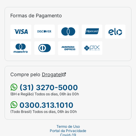
Para melhores resultados, recomenda-se
o uso contínuo conforme indicação da
Formas de Pagamento
embalagem.
Especificações:
Marca:
Colgate
Linha:
Luminous White
Volume:
2,5ml
Compre pelo
Drogatel
Tipo:
Gel Clareador em Caneta
(31) 3270-5000
(BH e Região) Todos os dias, 06h às 00h
0300.313.1010
(Todo Brasil) Todos os dias, 06h às 00h
Termo de Uso
Portal da Privacidade
Covid-19