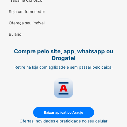
Trabalhe Conosco
danificar o esmalte dos dentes quando
usada conforme as instruções.
Seja um fornecedor
Modo de Uso:
Ofereça seu imóvel
Escove os dentes e use o fio dental
Bulário
normalmente.
Seque bem a superfície dos dentes com
Compre pelo site, app, whatsapp ou
um lenço de papel (o gel adere melhor
Drogatel
em dentes secos).
Retire na loja com agilidade e sem passar pelo caixa.
Gire a base da caneta até que o gel
apareça na ponta do pincel.
Aplique uma fina camada em cada dente
que deseja clarear.
Aguarde alguns segundos para secar
Baixar aplicativo Araujo
antes de fechar a boca.
Ofertas, novidades e praticidade no seu celular