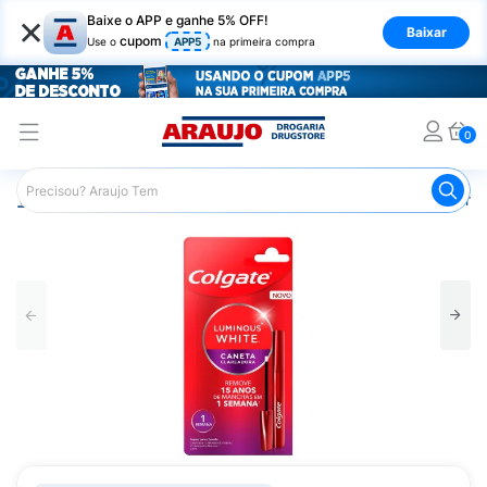
×
Baixe o APP e ganhe 5% OFF!
Baixar
cupom
Use o
APP5
na primeira compra
0
Araujo
Higiene Pessoal
Higiene Bucal
Pasta de Dent