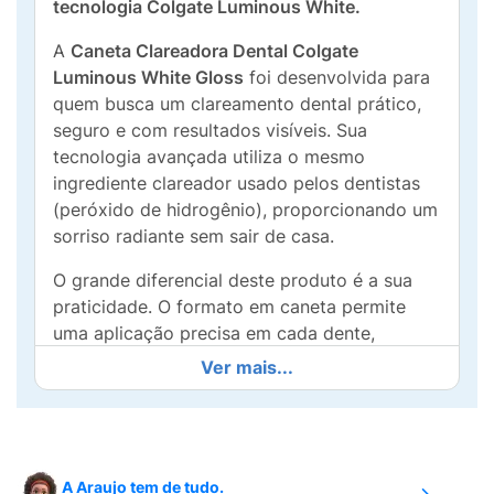
tecnologia Colgate Luminous White.
A
Caneta Clareadora Dental Colgate
Luminous White Gloss
foi desenvolvida para
quem busca um clareamento dental prático,
seguro e com resultados visíveis. Sua
tecnologia avançada utiliza o mesmo
ingrediente clareador usado pelos dentistas
(peróxido de hidrogênio), proporcionando um
sorriso radiante sem sair de casa.
O grande diferencial deste produto é a sua
praticidade. O formato em caneta permite
uma aplicação precisa em cada dente,
evitando o desperdício de gel. Após a
Ver mais...
aplicação, o gel seca rapidamente e forma
uma película duradoura que continua agindo
contra as manchas, promovendo um efeito de
brilho imediato ("gloss") e clareamento
A Araujo tem de tudo.
progressivo.