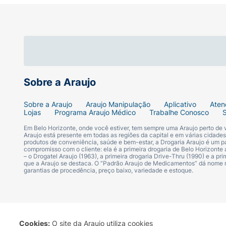
Marca:
Ruby Rose.
Linha:
Bold Eyes.
Produto:
Caneta Delineadora para Olhos.
Sobre a Araujo
Modelo/Referência:
HBE2100.
Sobre a Araujo
Araujo Manipulação
Aplicativo
Aten
Lojas
Programa Araujo Médico
Trabalhe Conosco
Tipo de Aplicador:
Ponta fina (caneta).
Em Belo Horizonte, onde você estiver, tem sempre uma Araujo perto de
Araujo está presente em todas as regiões da capital e em várias cidade
produtos de conveniência, saúde e bem-estar, a Drogaria Araujo é um pa
Indicação:
Todos os tipos de pele.
compromisso com o cliente: ela é a primeira drogaria de Belo Horizonte a
– o Drogatel Araujo (1963), a primeira drogaria Drive-Thru (1990) e a 
que a Araujo se destaca. O “Padrão Araujo de Medicamentos” dá nome
Modo de uso
garantias de procedência, preço baixo, variedade e estoque.
Agite antes de usar. Faça o traço a partir d
da pálpebra para o externo, rente à raiz dos 
Cookies:
O site da Araujo utiliza cookies