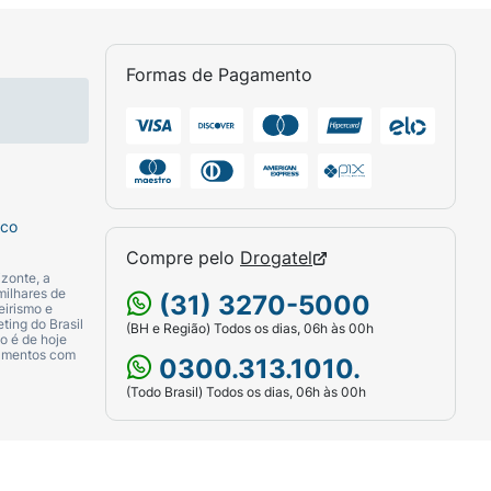
Formas de Pagamento
sco
Compre pelo
Drogatel
zonte, a
milhares de
(31) 3270-5000
eirismo e
ting do Brasil
(BH e Região) Todos os dias, 06h às 00h
o é de hoje
camentos com
0300.313.1010.
(Todo Brasil) Todos os dias, 06h às 00h