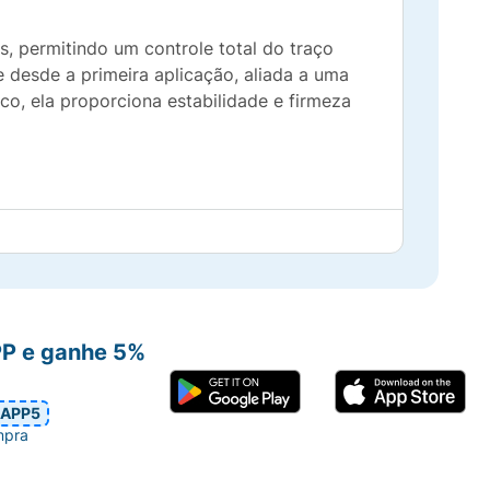
s, permitindo um controle total do traço
 desde a primeira aplicação, aliada a uma
o, ela proporciona estabilidade e firmeza
ria.
PP e ganhe 5%
APP5
mpra
ade com delineadores líquidos tradicionais.