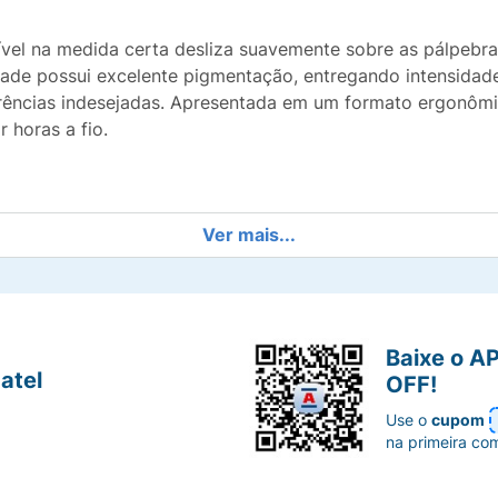
ível na medida certa desliza suavemente sobre as pálpebra
idade possui excelente pigmentação, entregando intensidade
rências indesejadas. Apresentada em um formato ergonômic
 horas a fio.
 traços de diferentes espessuras com total controle e simet
Ver mais...
a uniforme logo na primeira camada.
e, prevenindo borrões durante e após a aplicação.
Baixe o A
atel
OFF!
ntém o seu delineado intacto ao longo do dia ou da noite.
Use o
cupom
na primeira co
ce ergonomia e estabilidade, ideal para quem tem dificuld