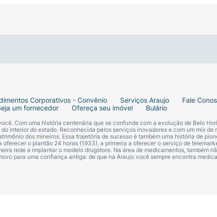
dimentos Corporativos - Convênio
Serviços Araujo
Fale Cono
Seja um fornecedor
Ofereça seu imóvel
Bulário
 você. Com uma história centenária que se confunde com a evolução de Belo Hori
s do interior do estado. Reconhecida pelos serviços inovadores e com um mix de 
trimônio dos mineiros. Essa trajetória de sucesso é também uma história de pion
 oferecer o plantão 24 horas (1933), a primeira a oferecer o serviço de telemarke
primeira rede a implantar o modelo drugstore. Na área de medicamentos, também nã
 novo para uma confiança antiga: de que na Araujo você sempre encontra medi
o canto interno
cílios."