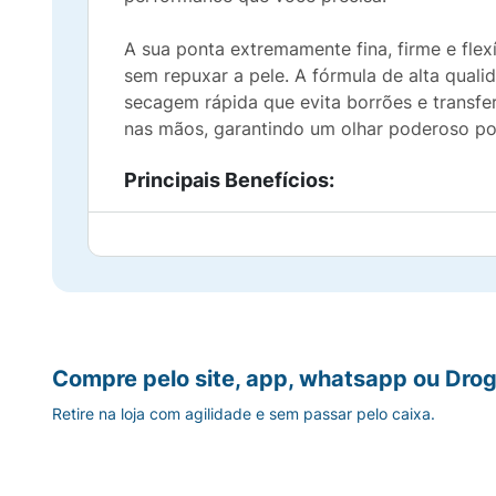
A sua ponta extremamente fina, firme e flex
sem repuxar a pele. A fórmula de alta qual
secagem rápida que evita borrões e transfe
nas mãos, garantindo um olhar poderoso por
Principais Benefícios:
Ponta Fina e Precisa:
Facilita a criação de
Alta Pigmentação:
Cor intensa e cobertur
Secagem Rápida:
Fixa rapidamente na pel
Compre pelo site, app, whatsapp ou Drog
Longa Duração:
Fórmula resistente que ma
Retire na loja com agilidade e sem passar pelo caixa.
Fácil Aplicação:
O formato em caneta ofere
Ficha Técnica: