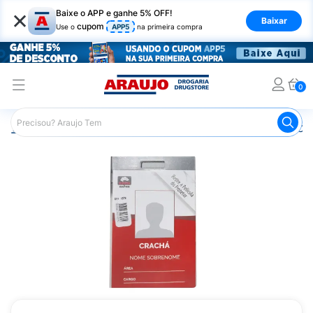
×
Baixe o APP e ganhe 5% OFF!
Baixar
cupom
Use o
APP5
na primeira compra
0
Araujo
Mercado
Livraria
Material de Escritório
Cap