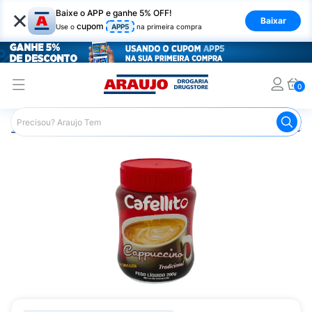
×
Baixe o APP e ganhe 5% OFF!
Baixar
cupom
Use o
APP5
na primeira compra
0
Araujo
Mercado
Padaria e Café da Manhã
Cappucci