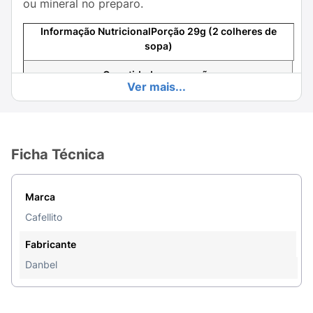
ou mineral no preparo.
Informação NutricionalPorção 29g (2 colheres de
sopa)
Quantidade por porção
Ver mais...
%VD (*)
Valor calorico
Ficha Técnica
101kcal = 424kj
5%
Marca
Carboidratos
Cafellito
19g
Fabricante
6%
Danbel
Proteinas
2,8g