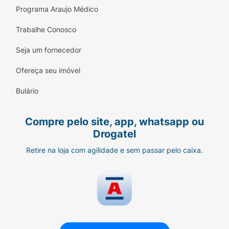
0
Programa Araujo Médico
0%
Trabalhe Conosco
Sódio
Seja um fornecedor
112mg
Ofereça seu imóvel
5%
(*) %Valores diários de referencia com base em uma
Bulário
dieta de 2000kcal ou 8400kj. Seus valores diários
podem ser maiores ou menores dependendo de suas
Compre pelo site, app, whatsapp ou
necessidades energéticas (**)VD não estabelecido.
Drogatel
Retire na loja com agilidade e sem passar pelo caixa.