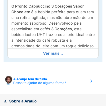
O Pronto Cappuccino 3 Corações Sabor
Chocolate
é a bebida perfeita para quem tem
uma rotina agitada, mas não abre mão de um
momento saboroso. Desenvolvido pela
especialista em cafés
3 Corações
, esta
bebida láctea UHT traz o equilíbrio ideal entre
a intensidade do café robusta e a
cremosidade do leite com um toque delicioso
de cacau.
Ver mais...
Pronto para beber, ele é ideal para ser
consumido
gelado
, proporcionando
refrescância e energia instantânea. A
embalagem prática de
260ml
cabe na bolsa
A Araujo tem de tudo.
Posso te ajudar de alguma forma?
ou na mochila, sendo a companhia ideal para
o café da manhã, lanche da tarde ou pré-
treino.
Sobre a Araujo
Principais Características: