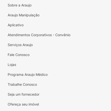
Sobre a Araujo
Sabor:
Cappuccino Chocolate (Café + Leite
+ Cacau).
Araujo Manipulação
Praticidade:
Pronto para beber (basta
Aplicativo
agitar).
Atendimentos Corporativos - Convênio
Consumo:
Ideal gelado.
Serviços Araujo
Volume:
260ml.
Fale Conosco
Lojas
Programa Araujo Médico
Trabalhe Conosco
Seja um fornecedor
Ofereça seu imóvel