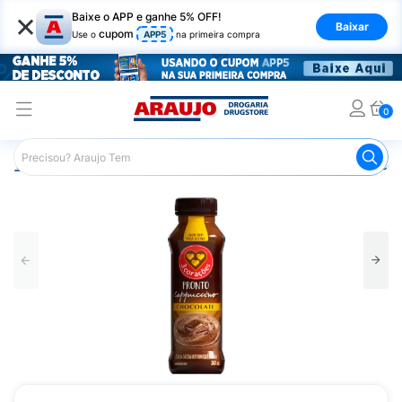
×
Baixe o APP e ganhe 5% OFF!
Baixar
cupom
Use o
APP5
na primeira compra
0
Araujo
Mercado
Padaria e Café da Manhã
Cappucci