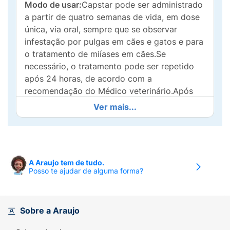
Modo de usar:
Capstar pode ser administrado
a partir de quatro semanas de vida, em dose
única, via oral, sempre que se observar
infestação por pulgas em cães e gatos e para
o tratamento de miíases em cães.Se
necessário, o tratamento pode ser repetido
após 24 horas, de acordo com a
recomendação do Médico veterinário.Após
administrado começa a eliminar pulgas a
Ver mais...
partir de 15 minutos. Pode ser administrado
com ou sem alimento.
Capstar
elimina as pulgas adultas e expulsa
as larvas da ferida antes de morrerem,
A Araujo tem de tudo.
Posso te ajudar de alguma forma?
diminuindo a manipulação para removê-las
com menos dor. Para ambientes já infestados,
deve ser realizado o controle integrado para
tratamento do ambiente, evitando
Sobre a Araujo
reinfestações.