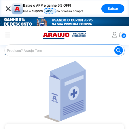
×
Baixe o APP e ganhe 5% OFF!
Baixar
cupom
Use o
APP5
na primeira compra
0
Araujo
Medicamentos
Remédio para Sistema Nervoso Ce