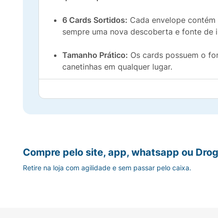
6 Cards Sortidos:
Cada envelope contém
sempre uma nova descoberta e fonte de i
Tamanho Prático:
Os cards possuem o fo
canetinhas em qualquer lugar.
Desenvolvimento Infantil:
Colorir é uma e
estimular a imaginação.
Excelente Opção para Brindes:
Por serem 
presentear em ocasiões especiais.
Compre pelo site, app, whatsapp ou Drog
Garanta momentos de lazer criativo e aco
Retire na loja com agilidade e sem passar pelo caixa.
SEO Keywords (Palavras-chave):
Cards para
Colorir, Atividades Criativas Crianças, Car