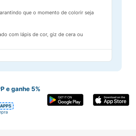
garantindo que o momento de colorir seja
sado com lápis de cor, giz de cera ou
motora fina, a percepção de cores e
m festas infantis, como prêmios ou para
PP e ganhe 5%
omfy
!
APP5
mpra
a Pintar Infantil, Lembrancinha para