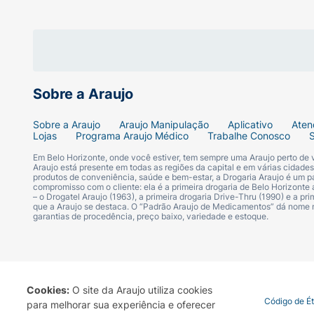
Sobre a Araujo
Sobre a Araujo
Araujo Manipulação
Aplicativo
Aten
Lojas
Programa Araujo Médico
Trabalhe Conosco
Em Belo Horizonte, onde você estiver, tem sempre uma Araujo perto de
Araujo está presente em todas as regiões da capital e em várias cidade
produtos de conveniência, saúde e bem-estar, a Drogaria Araujo é um pa
compromisso com o cliente: ela é a primeira drogaria de Belo Horizonte a
– o Drogatel Araujo (1963), a primeira drogaria Drive-Thru (1990) e a 
que a Araujo se destaca. O “Padrão Araujo de Medicamentos” dá nome
garantias de procedência, preço baixo, variedade e estoque.
Cookies:
O site da Araujo utiliza cookies
Termo de Uso
Portal da Privacidade
Covid-19
Código de É
para melhorar sua experiência e oferecer