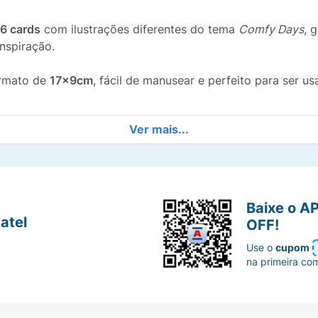
6 cards
com ilustrações diferentes do tema
Comfy Days
, 
nspiração.
rmato de
17x9cm
, fácil de manusear e perfeito para ser u
Ver mais...
xcelente ferramenta lúdica para aprimorar a coordenação 
pequenos e sortidos, são perfeitos como
lembrancinhas
e
Baixe o A
atel
OFF!
nchegante com os
Cards para Colorir Comfy Days Cozy & C
Use o
cupom
na primeira co
 Colorir Comfy Days, Envelope Cards Sortidos, Desenho par
ds Comfy Cozy Comfy, Kit para Colorir.