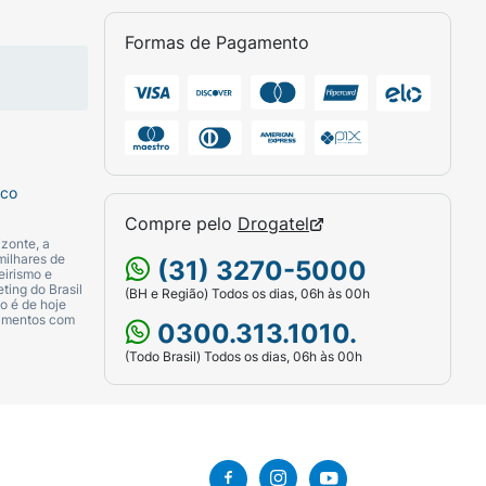
Formas de Pagamento
sco
Compre pelo
Drogatel
zonte, a
milhares de
(31) 3270-5000
eirismo e
ting do Brasil
(BH e Região) Todos os dias, 06h às 00h
o é de hoje
camentos com
0300.313.1010.
(Todo Brasil) Todos os dias, 06h às 00h