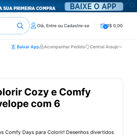
Olá, Entre ou Cadastre-se
R$ 0,00
0
Baixar App
Acompanhar Pedido
Central Araujo
olorir Cozy e Comfy
velope com 6
s Comfy Days para Colorir! Desenhos divertidos