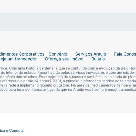
dimentos Corporativos - Convênio
Serviços Araujo
Fale Cono
Seja um fornecedor
Ofereça seu imóvel
Bulário
 você. Com uma história centenária que se confunde com a evolução de Belo Hori
s do interior do estado. Reconhecida pelos serviços inovadores e com um mix de 
trimônio dos mineiros. Essa trajetória de sucesso é também uma história de pion
 oferecer o plantão 24 horas (1933), a primeira a oferecer o serviço de telemarke
primeira rede a implantar o modelo drugstore. Na área de medicamentos, também nã
 novo para uma confiança antiga: de que na Araujo você sempre encontra medi
tica e Conduta