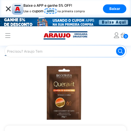
×
Baixe o APP e ganhe 5% OFF!
Baixar
cupom
Use o
APP5
na primeira compra
0
Araujo
Cabelo
Tratamento e Hidratação
Creme de Tr