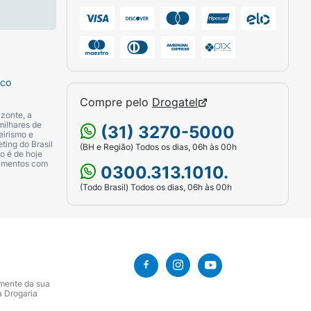
sco
Compre pelo
Drogatel
zonte, a
milhares de
(31) 3270-5000
eirismo e
ting do Brasil
(BH e Região) Todos os dias, 06h às 00h
o é de hoje
camentos com
0300.313.1010.
(Todo Brasil) Todos os dias, 06h às 00h
amente da sua
a Drogaria