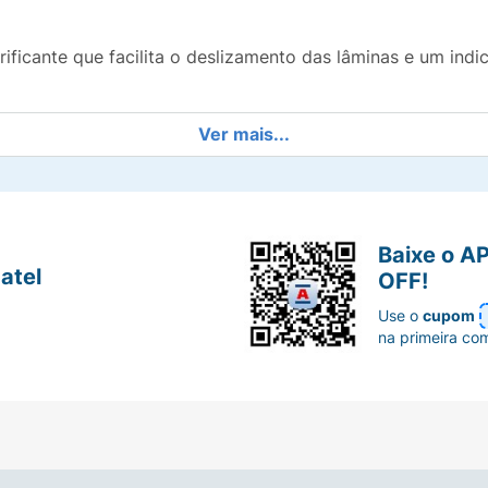
rificante que facilita o deslizamento das lâminas e um in
Ver mais...
 flexível se adapta aos contornos do rosto durante todo 
ion5 possui uma lâmina traseira de precisão que permite per
il esticam suavemente a pele para protegê-la durante o ba
Baixe o A
atel
OFF!
n5 é compatível com qualquer cabo Fusion5, Proshield e Ski
Use o
cupom
na primeira co
s Gillette Fusion5"