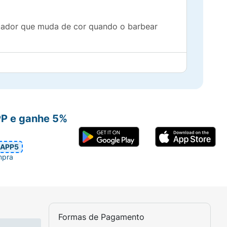
dicador que muda de cor quando o barbear
o barbear
filar a barba do jeito que você quiser
rbear
PP e ganhe 5%
nguard
APP5
mpra
Formas de Pagamento