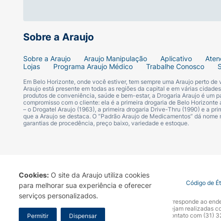
Sobre a Araujo
Sobre a Araujo
Araujo Manipulação
Aplicativo
Aten
Lojas
Programa Araujo Médico
Trabalhe Conosco
Em Belo Horizonte, onde você estiver, tem sempre uma Araujo perto de
Araujo está presente em todas as regiões da capital e em várias cidade
produtos de conveniência, saúde e bem-estar, a Drogaria Araujo é um pa
compromisso com o cliente: ela é a primeira drogaria de Belo Horizonte a
– o Drogatel Araujo (1963), a primeira drogaria Drive-Thru (1990) e a 
que a Araujo se destaca. O “Padrão Araujo de Medicamentos” dá nome
garantias de procedência, preço baixo, variedade e estoque.
Cookies:
O site da Araujo utiliza cookies
Termo de Uso
Portal da Privacidade
Covid-19
Código de É
para melhorar sua experiência e oferecer
serviços personalizados.
A Drogaria Araujo S/A informa que o seu site oficial corresponde ao e
marca. Para sua segurança recomendamos que não sejam realizadas com
Araujo S.A. Em caso de dúvidas, gentileza entrar em contato com (31)
Permitir
Dispensar