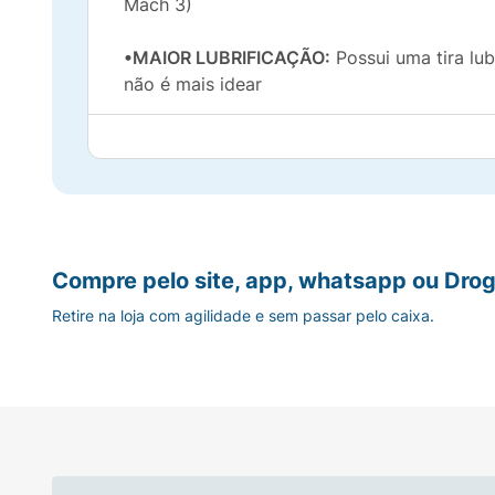
Mach 3)
•MAIOR LUBRIFICAÇÃO:
Possui uma tira lub
não é mais idear
•ADAPTA-SE AOS CONTORNOS:
Sua cabeça
•PERFILE SUA BARBA:
A carga Gillette Fus
•PROTEGE A PELE:
Os microtensores do ref
Compre pelo site, app, whatsapp ou Drog
•COMPATIBILIDADE:
O refil Gillette Fusio
Retire na loja com agilidade e sem passar pelo caixa.
•CONTEÚDO:
Este produto vem com 4 carga