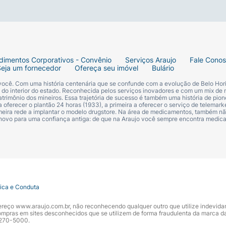
dimentos Corporativos - Convênio
Serviços Araujo
Fale Cono
Seja um fornecedor
Ofereça seu imóvel
Bulário
 você. Com uma história centenária que se confunde com a evolução de Belo Hori
s do interior do estado. Reconhecida pelos serviços inovadores e com um mix de 
trimônio dos mineiros. Essa trajetória de sucesso é também uma história de pion
 oferecer o plantão 24 horas (1933), a primeira a oferecer o serviço de telemarke
primeira rede a implantar o modelo drugstore. Na área de medicamentos, também nã
 novo para uma confiança antiga: de que na Araujo você sempre encontra medi
tica e Conduta
ndereço www.araujo.com.br, não reconhecendo qualquer outro que utilize indevid
pras em sites desconhecidos que se utilizem de forma fraudulenta da marca d
 3270-5000.