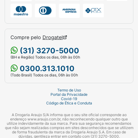
Para conquistar um barbear rente e livre de
irritações, lave o rosto com água morna para
abrir os poros e aplique o seu gel ou espuma
de barbear preferido sobre a área.
Compre pelo
Drogatel
Deslize o aparelho Mach3 Sensitive aplicando
uma pressão leve e constante, fazendo
(31) 3270-5000
movimentos preferencialmente
no sentido de
(BH e Região) Todos os dias, 06h às 00h
crescimento dos pelos
. Enxágue as lâminas
0300.313.1010
frequentemente debaixo de água corrente
(Todo Brasil) Todos os dias, 06h às 00h
durante o processo para remover o acúmulo
de pelos e gel, garantindo que os
Termo de Uso
microtensores continuem agindo livremente
Portal da Privacidade
Covid-19
na pele.
Código de Ética e Conduta
Quais cuidados devo ter ao usar a carga
A Drogaria Araujo S/A informa que o seu site oficial corresponde ao
gillette mach3?
endereço www.araujo.com.br, não reconhecendo qualquer outro que
utilize indevidamente da sua marca. Para sua segurança recomendamos
que não sejam realizadas compras em sites desconhecidos que se utilizem
Mantenha o produto sempre fora do alcance
de forma fraudulenta da marca da Drogaria Araujo S.A. Em caso de
dúvidas, gentileza entrar em contato com (31) 3270-5000.
de crianças e de animais domésticos por