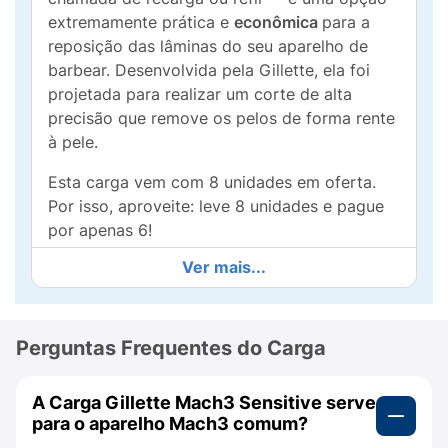
extremamente prática e
econômica
para a
reposição das lâminas do seu aparelho de
barbear. Desenvolvida pela Gillette, ela foi
projetada para realizar um corte de alta
precisão que remove os pelos de forma rente
à pele.
Esta carga vem com 8 unidades em oferta.
Por isso, aproveite: leve 8 unidades e pague
por apenas 6!
Ver mais...
Quais os benefícios da Carga Gillette
Mach3 Sensitive para peles sensíveis?
Este refil traz diferenciais tecnológicos
Perguntas Frequentes do Carga
focados inteiramente em reduzir o
desconforto e proteger o rosto durante o
uso:
A Carga Gillette Mach3 Sensitive serve
para o aparelho Mach3 comum?
Menor irritação:
proporciona um barbear