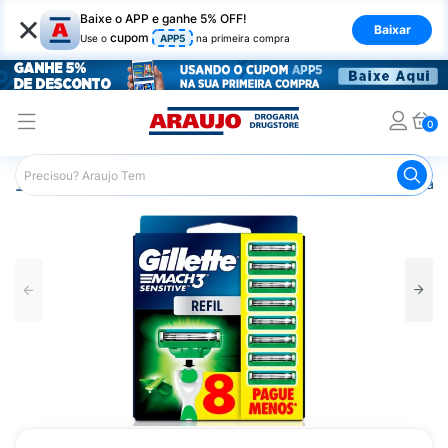
×
Baixe o APP e ganhe 5% OFF!
Baixar
cupom
Use o
APP5
na primeira compra
0
Araujo
Higiene Pessoal
Cuidados com a Barba
Apare