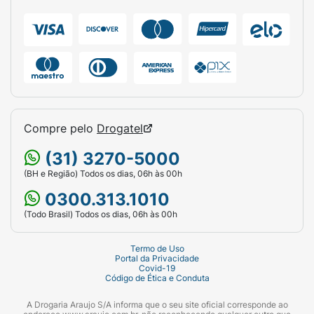
Linha:
Max Comfort 4.
Conteúdo:
2 Cartuchos de Reposição.
Lâminas:
4 lâminas por cartucho.
Destaque:
Fita lubrificante / Maior número
de lâminas.
Compre pelo
Drogatel
(31) 3270-5000
(BH e Região) Todos os dias, 06h às 00h
0300.313.1010
(Todo Brasil) Todos os dias, 06h às 00h
Termo de Uso
Portal da Privacidade
Covid-19
Código de Ética e Conduta
A Drogaria Araujo S/A informa que o seu site oficial corresponde ao