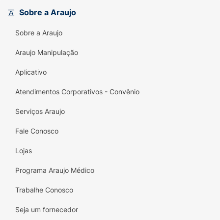
escolha ideal para a sua rotina de cuidados.
Sobre a Araujo
Principais Benefícios:
Sobre a Araujo
4 Lâminas de Alta Precisão:
Barbear mais
rente em menos passadas.
Araujo Manipulação
Max Comfort:
Fita lubrificante que protege
Aplicativo
a pele e previne a vermelhidão.
Atendimentos Corporativos - Convênio
Fácil Enxágue:
Tecnologia que permite a
Serviços Araujo
passagem da água para uma limpeza
rápida.
Fale Conosco
Encaixe Universal Viceroy:
Compatível com
Lojas
os cabos da linha Max Comfort.
Programa Araujo Médico
Custo-Benefício:
Embalagem prática com 2
unidades para manter seu aparelho sempre
Trabalhe Conosco
pronto.
Seja um fornecedor