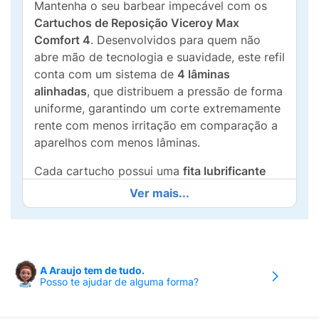
Mantenha o seu barbear impecável com os
Cartuchos de Reposição Viceroy Max
Comfort 4
. Desenvolvidos para quem não
abre mão de tecnologia e suavidade, este refil
conta com um sistema de
4 lâminas
alinhadas
, que distribuem a pressão de forma
uniforme, garantindo um corte extremamente
rente com menos irritação em comparação a
aparelhos com menos lâminas.
Cada cartucho possui uma
fita lubrificante
enriquecida com componentes que acalmam
Ver mais...
a pele, permitindo que o aparelho deslize sem
esforço, mesmo nas áreas mais sensíveis do
rosto. O design de cabeça aberta facilita o
enxágue, evitando o acúmulo de resíduos e
A Araujo tem de tudo.
prolongando a vida útil do fio. Se você busca
Posso te ajudar de alguma forma?
o equilíbrio perfeito entre conforto máximo e
eficiência, o Viceroy Max Comfort 4 é a