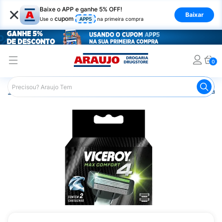
×
Baixe o APP e ganhe 5% OFF!
Baixar
cupom
Use o
APP5
na primeira compra
0
Araujo
Higiene Pessoal
Cuidados com a Barba
Apare