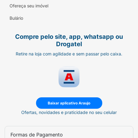
Segurança:
Lâminas que acompanham o
Ofereça seu imóvel
contorno do rosto para evitar cortes.
Bulário
Modo de Usar:
Compre pelo site, app, whatsapp ou
Pressione o botão de liberação no seu
Drogatel
cabo Viceroy para remover o cartucho
antigo.
Retire na loja com agilidade e sem passar pelo caixa.
Posicione o cabo sobre o novo cartucho
dentro do estojo e pressione até ouvir o
"clique" de encaixe.
Utilize sempre com espuma ou gel de
barbear para potencializar o deslizar das
Baixar aplicativo Araujo
4 lâminas.
Ofertas, novidades e praticidade no seu celular
Ficha Técnica:
Marca:
Viceroy.
Formas de Pagamento