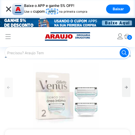
×
Baixe o APP e ganhe 5% OFF!
Baixar
cupom
Use o
APP5
na primeira compra
0
Araujo
Higiene Pessoal
Depilação
Aparelhos e Lâmin