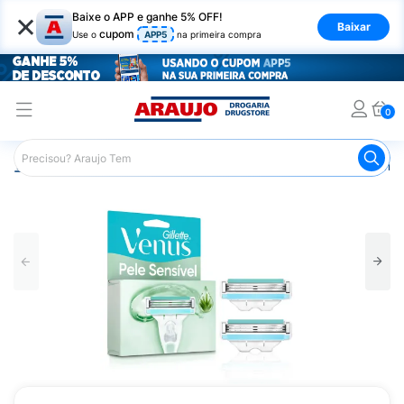
×
Baixe o APP e ganhe 5% OFF!
Baixar
cupom
Use o
APP5
na primeira compra
0
Araujo
Higiene Pessoal
Depilação
Aparelhos e Lâmin