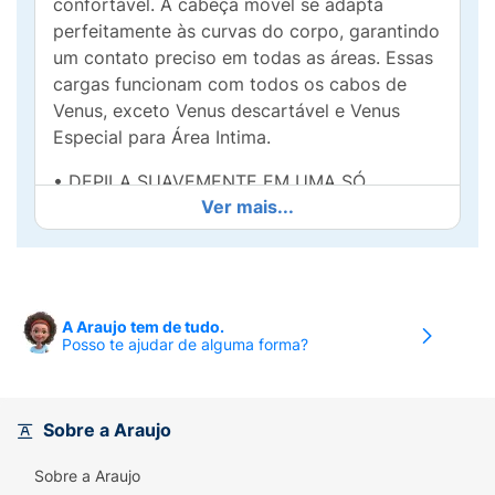
confortável. A cabeça móvel se adapta
perfeitamente às curvas do corpo, garantindo
um contato preciso em todas as áreas. Essas
cargas funcionam com todos os cabos de
Venus, exceto Venus descartável e Venus
Especial para Área Intima.
• DEPILA SUAVEMENTE EM UMA SÓ
Ver mais...
PASSADA: Desliza suavemente sobre a pele,
proporcionando uma experiência de
depilação suave e confortável
• GEL LUBRIFICANTE COM ALOE VERA: O gel
A Araujo tem de tudo.
lubrificante com aloe vera ajuda a deslizar,
Posso te ajudar de alguma forma?
facilitando o processo de depilação para uma
pele macia na 1ª passada
• Três LAMINAS ANTIATRITO: As três lâminas
Sobre a Araujo
de alta duracão e especialmente testadas
Sobre a Araujo
para peles sensíveis, proporcionam uma