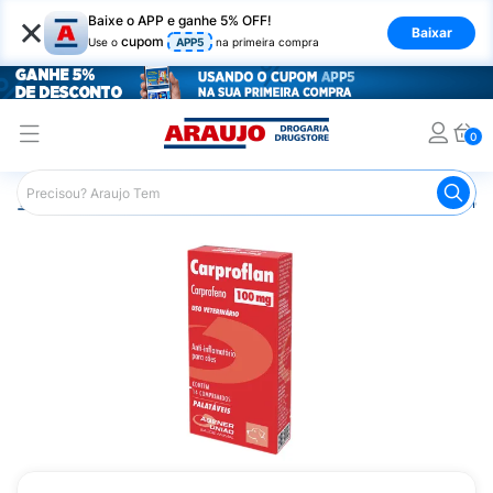
×
Baixe o APP e ganhe 5% OFF!
Baixar
cupom
Use o
APP5
na primeira compra
0
Araujo
Pet Shop
Cachorros
Anti-Inflamatório Canino