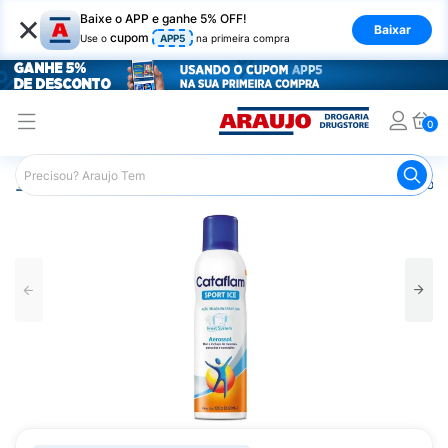
×
Baixe o APP e ganhe 5% OFF!
Baixar
cupom
Use o
APP5
na primeira compra
0
Araujo
Medicamentos
Remédios para Dor
Remédio p