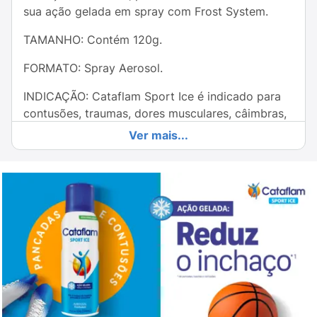
sua ação gelada em spray com Frost System.
TAMANHO: Contém 120g.
FORMATO: Spray Aerosol.
INDICAÇÃO: Cataflam Sport Ice é indicado para
contusões, traumas, dores musculares, câimbras,
torcicolos e processos dolorosos e inflamatórios
Ver mais...
em geral. Cataflam Sport Ice não é um
medicamento. Uso adulto - Uso tópico MODO DE
USO:
Vaporizar o jato do aerossol a uma distância
mínima de 20 cm, em uma toalha ou pedaço de
tecido, por 2 a 3 segundos. Colocar a toalha na
área afetada, comprimindo levemente. Caso
necessário, repetir esta operação em curtos
intervalos.