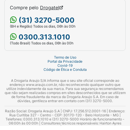
Compre pelo
Drogatel
(31) 3270-5000
(BH e Região) Todos os dias, 06h às 00h
0300.313.1010
(Todo Brasil) Todos os dias, 06h às 00h
Termo de Uso
Portal da Privacidade
Covid-19
Código de Ética e Conduta
A Drogaria Araujo S/A informa que o seu site oficial corresponde ao
endereço www.araujo.com.br, não reconhecendo qualquer outro que
utilize indevidamente da sua marca. Para sua segurança recomendamos
que não sejam realizadas compras em sites desconhecidos que se utilizem
de forma fraudulenta da marca da Drogaria Araujo S.A. Em caso de
dúvidas, gentileza entrar em contato com (31) 3270-5000.
Razão Social: Drogaria Araujo S.A | CNPJ: 17.256.512.0001-16 | Endereço:
Rua Curitiba 327 - Centro - CEP: 30170-120 - Belo Horizonte - MG |
Telefones: 0300.313.1010 e (31) 3270-5000 Horário de funcionamento -
06:00h às 00:00h | Consultores técnicos responsáveis: Hairton Ayres
Azevedo Guimarães – CRF 10.965 | Yasmin Silva Alvarenga – CRF 52.584 -