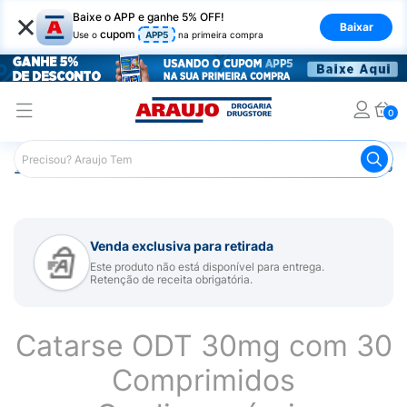
×
Baixe o APP e ganhe 5% OFF!
Baixar
cupom
Use o
APP5
na primeira compra
0
Araujo
Medicamentos
Remédio para Sistema Nervoso Ce
Venda exclusiva para retirada
Este produto não está disponível para entrega.
Retenção de receita obrigatória.
Catarse ODT 30mg com 30
Comprimidos