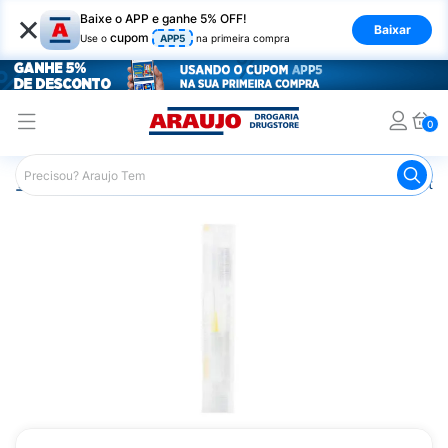
×
Baixe o APP e ganhe 5% OFF!
Baixar
cupom
Use o
APP5
na primeira compra
0
Araujo
Saúde e Bem Estar
Equipamentos e Instrumentos