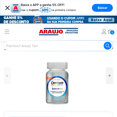
×
Baixe o APP e ganhe 5% OFF!
Baixar
cupom
Use o
APP5
na primeira compra
0
Araujo
Saúde e Bem Estar
Vitaminas e Minerais
Poliv