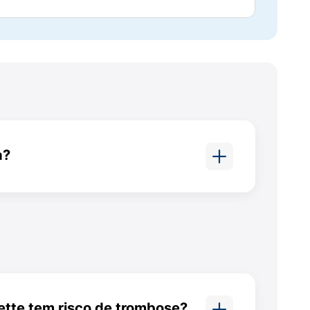
pesso. Isso cria uma barreira que dificulta
s dias, aproximadamente no mesmo horário.
nstruação. Você pode começar a tomar
a se tomado corretamente,
a?
erazette pode causar ganho de
heres, mas este é um efeito
tomar no dia seguinte ao último comprimido
um.
os restantes no horário habitual. Se o
róximos e utilize um método adicional por 7
tte tem risco de trombose?