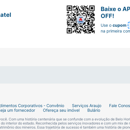
ssim que
 comprimido
Baixe o A
rior a 12
atel
OFF!
mediatamente
 sobre os efeitos colaterais, fale com seu médico ou farm
Use o
cupom
imos
na primeira co
odo
mento?
ximos 7 dias.
e possuem determinadas condições de saúde. Você não de
qualquer outro componente do medicamento;
;
ão de coágulos sanguíneos); e
dimentos Corporativos - Convênio
Serviços Araujo
Fale Cono
Seja um fornecedor
Ofereça seu imóvel
Bulário
ara discutir as opções de contraceptivos mais adequadas
 você. Com uma história centenária que se confunde com a evolução de Belo Hori
s do interior do estado. Reconhecida pelos serviços inovadores e com um mix de 
trimônio dos mineiros. Essa trajetória de sucesso é também uma história de pion