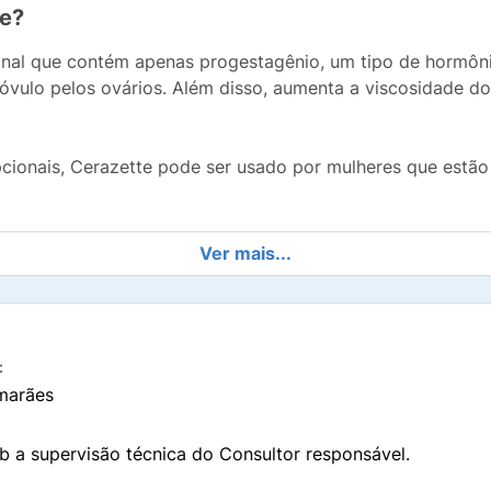
te?
l que contém apenas progestagênio, um tipo de hormônio. 
do óvulo pelos ovários. Além disso, aumenta a viscosidade d
pcionais, Cerazette pode ser usado por mulheres que es
tege contra infecções sexualmente transmissíveis (ISTs),
c
Ver mais...
 utilizar o Cerazette para prevenir a gravidez.
:
têm estrogênio e progestagênio, contraceptivos como o Ce
marães
iberação mensal do óvulo pelos ovários, dificultando a fe
b a supervisão técnica do Consultor responsável.