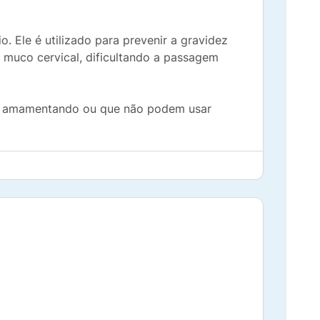
Ele é utilizado para prevenir a gravidez
o muco cervical, dificultando a passagem
tão amamentando ou que não podem usar
omo o HIV. Por isso, é fundamental o uso
razette agem principalmente de duas
rtilização pelo espermatozoide.