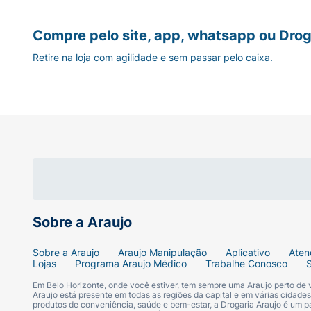
horas, tome o comprimido esquecido a
lembrar e continue tomando o próximo
Mudanças na secreção vaginal.
no horário habitual. Se o atraso for supe
Compre pelo site, app, whatsapp ou Drog
horas, tome o comprimido esquecido i
Se você tiver alguma dúvida ou preocupação
Retire na loja com agilidade e sem passar pelo caixa.
e mantenha o horário regular dos próx
comprimidos, mas use também um mét
Quem não deve usar este medica
anticonceptivo adicional durante os pró
Cerazette não é adequado para pessoas qu
Se você é alérgica ao desogestrel ou a 
Se tem ou teve doenças graves do fígado
Se houver histórico de trombose (formaç
Sobre a Araujo
Durante a gravidez.
Sobre a Araujo
Araujo Manipulação
Aplicativo
Aten
Lojas
Programa Araujo Médico
Trabalhe Conosco
Converse com seu médico ou farmacêutico p
Em Belo Horizonte, onde você estiver, tem sempre uma Araujo perto de
Araujo está presente em todas as regiões da capital e em várias cidade
produtos de conveniência, saúde e bem-estar, a Drogaria Araujo é um pa