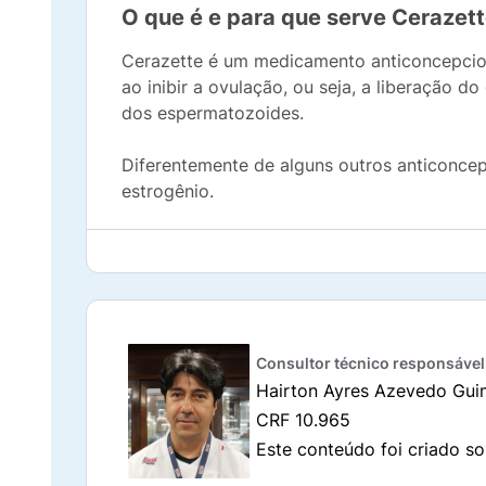
O que é e para que serve Cerazet
Cerazette é um medicamento anticoncepciona
ao inibir a ovulação, ou seja, a liberação 
dos espermatozoides.
Diferentemente de alguns outros anticonce
estrogênio.
É importante lembrar que Cerazette não pro
de preservativos para prevenir ISTs, além de
O que o Cerazette faz no corpo?
Consultor técnico responsável
Diferente das pílulas combinadas, que con
Hairton Ayres Azevedo Gui
maneiras para prevenir a gravidez:
CRF 10.965
Inibição da ovulação:
Cerazette impede a l
Este conteúdo foi criado so