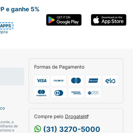
PP e ganhe 5%
acêutico.
APP5
mpra
ve usar este medicamento:
Formas de Pagamento
sco
Compre pelo
Drogatel
 para você.
zonte, a
milhares de
(31) 3270-5000
eirismo e