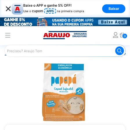
×
Baixe o APP e ganhe 5% OFF!
Baixar
cupom
Use o
APP5
na primeira compra
0
Araujo
Infantil
Alimentação Infantil
Cereal Infantil