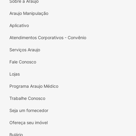
Sobre a Araujo
alimentar. Ideal para dar energia ao seu bebê
enquanto você fica tranquila sabendo que ele
Araujo Manipulação
está bem cuidado.
Aplicativo
Descubra a felicidade em cada colherada!
Atendimentos Corporativos - Convênio
Peça agora e venha fazer parte dessa jornada
Serviços Araujo
nutritiva e cheia de carinho com Papapá.
Fale Conosco
Lojas
Programa Araujo Médico
Trabalhe Conosco
Seja um fornecedor
Ofereça seu imóvel
Bulário