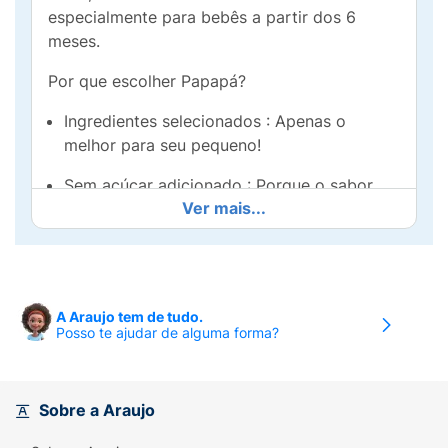
especialmente para bebês a partir dos 6
meses.
Por que escolher Papapá?
Ingredientes selecionados : Apenas o
melhor para seu pequeno!
Sem açúcar adicionado : Porque o sabor
Ver mais...
natural é o suficiente.
Fonte de cálcio, magnésio e fósforo :
Nutrientes para o crescimento saudável.
Com 5% de aveia integral : Textura e
A Araujo tem de tudo.
Posso te ajudar de alguma forma?
sustância na medida certa.
Praticidade para o dia a dia:
Sobre a Araujo
Ofereça um alimento saudável, prático e
saboroso para o início da introdução